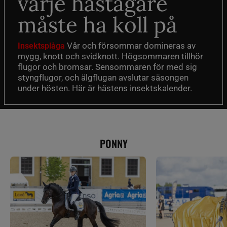
varje hästägare
måste ha koll på
Vår och försommar domineras av
Insektsplåga
mygg, knott och svidknott. Högsommaren tillhör
flugor och bromsar. Sensommaren för med sig
styngflugor, och älgflugan avslutar säsongen
under hösten. Här är hästens insektskalender.
PONNY