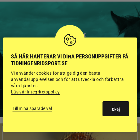
HINGSTAR ONLINE
GODKÄNDA HINGSTAR I
SÅ HÄR HANTERAR VI DINA PERSONUPPGIFTER PÅ
FLERA KATEGORIER MED
TIDNINGENRIDSPORT.SE
BILDER OCH FAKTA
Vi använder cookies för att ge dig den bästa
användarupplevelsen och för att utveckla och förbättra
våra tjänster.
Läs vår integritetspolicy
VISA ALLA HINGSTAR
Till mina sparade val
Okej