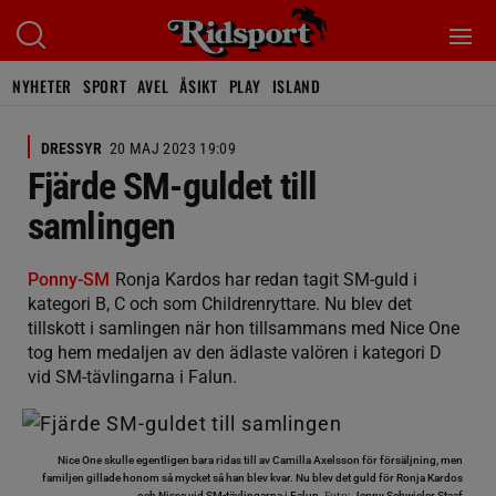
NYHETER
SPORT
AVEL
ÅSIKT
PLAY
ISLAND
DRESSYR
20 MAJ 2023 19:09
Fjärde SM-guldet till
samlingen
Ponny-SM
Ronja Kardos har redan tagit SM-guld i
kategori B, C och som Childrenryttare. Nu blev det
tillskott i samlingen när hon tillsammans med Nice One
tog hem medaljen av den ädlaste valören i kategori D
vid SM-tävlingarna i Falun.
Nice One skulle egentligen bara ridas till av Camilla Axelsson för försäljning, men
familjen gillade honom så mycket så han blev kvar. Nu blev det guld för Ronja Kardos
Foto:
och Nisse vid SM-tävlingarna i Falun.
Jenny Schwieler Staaf