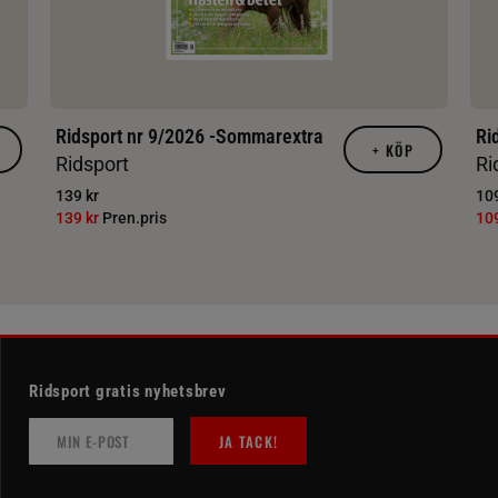
Ridsport nr 9/2026 -Sommarextra
Ri
+
KÖP
Ridsport
Ri
139 kr
109
139 kr
Pren.pris
10
Ridsport gratis nyhetsbrev
JA TACK!