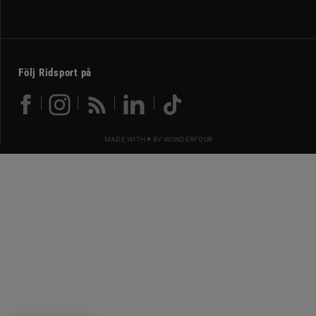
Följ Ridsport på
MADE WITH ♥ BY
WONDERFOUR