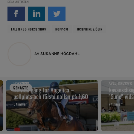
DELA ARTIKELN
FALSTERBO HORSE SHOW
HOPP-SM
JOSEPHINE SJÖLIN
AV
SUSANNE HÖGDAHL
HOPPNING
AVEL, DRESSYR
SENAST
E
Ny framgång för Angelica –
Revanschseg
pallplats och första nollan på 1,60
”Sune” vidar
5 timmar
7 timmar