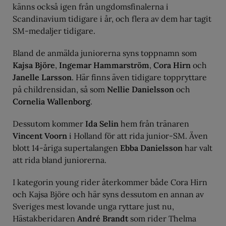
känns också igen från ungdomsfinalerna i
Scandinavium tidigare i år, och flera av dem har tagit
SM-medaljer tidigare.
Bland de anmälda juniorerna syns toppnamn som
Kajsa Björe
,
Ingemar Hammarström
,
Cora Hirn
och
Janelle Larsson
. Här finns även tidigare toppryttare
på childrensidan, så som
Nellie Danielsson
och
Cornelia Wallenborg
.
Dessutom kommer
Ida Selin
hem från tränaren
Vincent Voorn
i Holland för att rida junior-SM. Även
blott 14-åriga supertalangen
Ebba Danielsson
har valt
att rida bland juniorerna.
I kategorin young rider återkommer både Cora Hirn
och Kajsa Björe och här syns dessutom en annan av
Sveriges mest lovande unga ryttare just nu,
Hästakberidaren
André Brandt
som rider Thelma