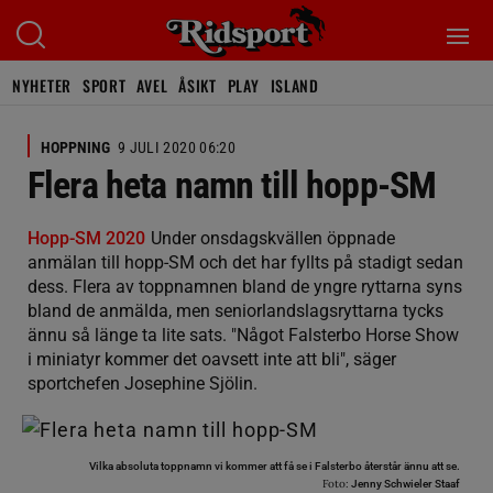
NYHETER
SPORT
AVEL
ÅSIKT
PLAY
ISLAND
HOPPNING
9 JULI 2020 06:20
Flera heta namn till hopp-SM
Hopp-SM 2020
Under onsdagskvällen öppnade
anmälan till hopp-SM och det har fyllts på stadigt sedan
dess. Flera av toppnamnen bland de yngre ryttarna syns
bland de anmälda, men seniorlandslagsryttarna tycks
ännu så länge ta lite sats. "Något Falsterbo Horse Show
i miniatyr kommer det oavsett inte att bli", säger
sportchefen Josephine Sjölin.
Vilka absoluta toppnamn vi kommer att få se i Falsterbo återstår ännu att se.
Foto:
Jenny Schwieler Staaf