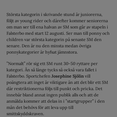
Största kategorin i skrivande stund är juniorerna,
följt av young rider och därefter kommer seniorerna
om man ser till ena halvan av SM som går av stapeln i
Falsterbo med start 12 augusti. Ser man till ponny och
children var största kategorin på senaste SM den
senare. Den är nu den minsta medan övriga
ponnykategorier är hyfsat jämnstora.
”Normalt” rör sig ett SM runt 30-50 ryttare per
kategori. Än så länge tycks så också vara fallet i
Falsterbo. Sportchefen
Josephine Sjölin
vill
poängtera att inget är viktigare än att det blir ett SM
där restriktionerna följs till punkt och pricka. Det
innebär bland annat ingen publik alls och att de
anmälda kommer att delas in i ”startgrupper” i den
mån det behövs för att leva upp till
smittskyddskraven.