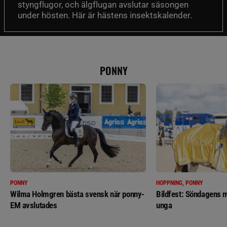
styngflugor, och älgflugan avslutar säsongen
under hösten. Här är hästens insektskalender.
PONNY
PONNY
HOPPNING, PONNY
Wilma Holmgren bästa svensk när ponny-
Bildfest: Söndagens m
EM avslutades
unga