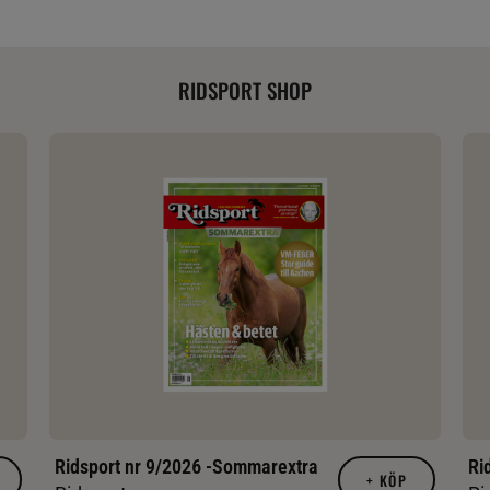
RIDSPORT SHOP
Ridsport nr 9/2026 -Sommarextra
Ri
+
KÖP