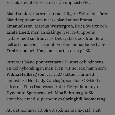
Hästak, det atletiska stoet från unghäst-VM.
Bland seniorerna syns en rad tidigare SM-medaljörer.
Bland toppnamnen märks bland annat
Emma
Emanuelsson
,
Marcus Westergren
,
Erica Swartz
och
Linda Heed
, men än så länge lyser A-truppens
ryttare med sin frånvaro. Det ryktas dock från flera
håll att chansen är stor att vi bland annat får se både
Fredricson
och
Jönsson
i startlistorna på SM.
Intresset bland ponnyryttarna är stort och här syns
en del nykomlingar, men även rutinerade namn som
Wilma Hallberg
som varit EM-aktuell i år med
fantastiska
Hot Lady Carthago
, som har OS-blod i
ådrorna. Ebba Danielsson rider EM-guldponnyn
Dynamite Spartacus
och
Moa Behrens
gör SM-
comeback med superponnyn
Springhill Boomerang
.
Att det kommer att bli ett spännande SM står helt