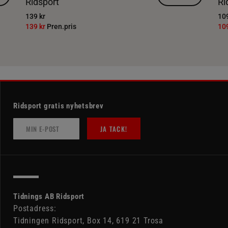
Ridsport
Ri
139 kr
109
139 kr
Pren.pris
10
Ridsport gratis nyhetsbrev
JA TACK!
Tidnings AB Ridsport
Postadress:
Tidningen Ridsport, Box 14, 619 21 Trosa