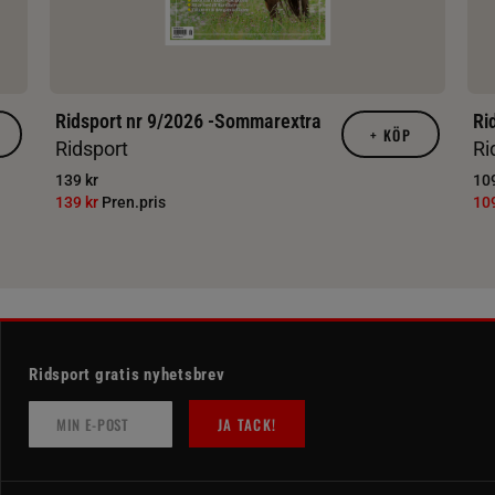
Ridsport nr 9/2026 -Sommarextra
Ri
+
KÖP
Ridsport
Ri
139 kr
109
139 kr
Pren.pris
10
Ridsport gratis nyhetsbrev
JA TACK!