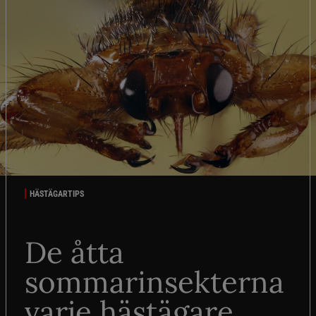
HÄSTÄGARTIPS
De åtta
sommarinsekterna
varje hästägare