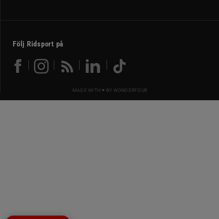
Följ Ridsport på
MADE WITH ♥ BY
WONDERFOUR