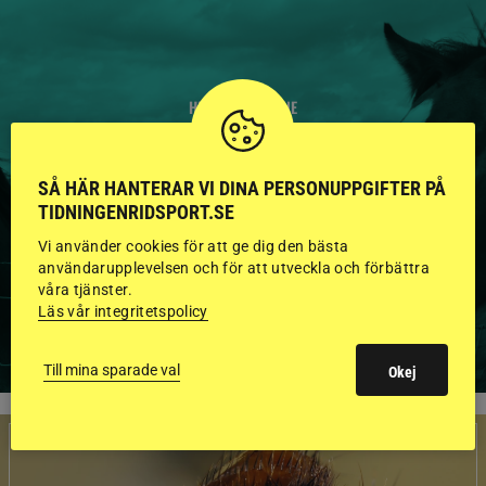
HINGSTAR ONLINE
GODKÄNDA HINGSTAR I
SÅ HÄR HANTERAR VI DINA PERSONUPPGIFTER PÅ
FLERA KATEGORIER MED
TIDNINGENRIDSPORT.SE
BILDER OCH FAKTA
Vi använder cookies för att ge dig den bästa
användarupplevelsen och för att utveckla och förbättra
våra tjänster.
Läs vår integritetspolicy
VISA ALLA HINGSTAR
Till mina sparade val
Okej