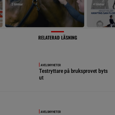
2 timmar
4 timmar
RELATERAD LÄSNING
AVELSNYHETER
Testryttare på bruksprovet byts
ut
AVELSNYHETER