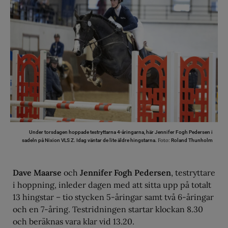
Under torsdagen hoppade testryttarna 4-åringarna, här Jennifer Fogh Pedersen i
Foto:
sadeln på Nixion VLS Z. Idag väntar de lite äldre hingstarna.
Roland Thunholm
Dave Maarse
och
Jennifer Fogh Pedersen
, testryttare
i hoppning, inleder dagen med att sitta upp på totalt
13 hingstar – tio stycken 5-åringar samt två 6-åringar
och en 7-åring. Testridningen startar klockan 8.30
och beräknas vara klar vid 13.20.