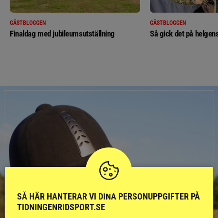
GÄSTBLOGGEN
GÄSTBLOGGEN
Finaldag med jubileumsutställning
Så gick det på helgens
SÅ HÄR HANTERAR VI DINA PERSONUPPGIFTER PÅ
TIDNINGENRIDSPORT.SE