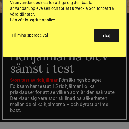
Vi använder cookies för att ge dig den bästa
användarupplevelsen och för att utveckla och förbättra
våra tjänster.
Läs vår integritetspolicy
SVERIGE
Till mina sparade val
Okej
Dyraste
ridhjälmarna blev
sämst i test
Försäkringsbolaget
Stort test av ridhjälmar
Folksam har testat 15 ridhjälmar i olika
prisklasser för att se vilken som är den säkraste.
Det visar sig vara stor skillnad på säkerheten
mellan de olika hjälmarna – och dyrast är inte
bäst.