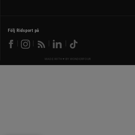
Följ Ridsport på
MADE WITH ♥ BY
WONDERFOUR