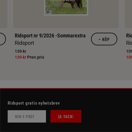
Ridsport nr 9/2026 -Sommarextra
Ri
+
KÖP
Ridsport
Ri
139 kr
109
139 kr
Pren.pris
10
Ridsport gratis nyhetsbrev
JA TACK!