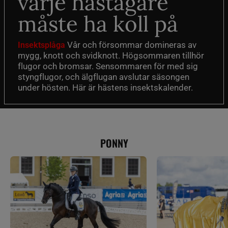
varje hästägare
måste ha koll på
Vår och försommar domineras av
Insektsplåga
mygg, knott och svidknott. Högsommaren tillhör
flugor och bromsar. Sensommaren för med sig
styngflugor, och älgflugan avslutar säsongen
under hösten. Här är hästens insektskalender.
PONNY