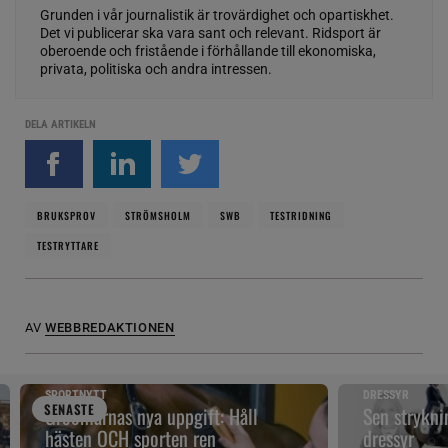
Grunden i vår journalistik är trovärdighet och opartiskhet.
Det vi publicerar ska vara sant och relevant. Ridsport är
oberoende och fristående i förhållande till ekonomiska,
privata, politiska och andra intressen.
DELA ARTIKELN
BRUKSPROV
STRÖMSHOLM
SWB
TESTRIDNING
TESTRYTTARE
AV
WEBBREDAKTIONEN
SPORTNYTT
DRESSYR
SENAST
E
Groomarnas nya uppgift: Håll
Sen strykni
hästen OCH sporten ren
dressyr