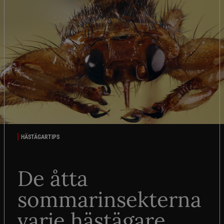
HÄSTÄGARTIPS
De åtta
sommarinsekterna
varje hästägare