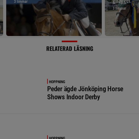
gnägget
3 timmar
3 timmar
RELATERAD LÄSNING
HOPPNING
Peder ägde Jönköping Horse
Shows Indoor Derby
HOPPNING