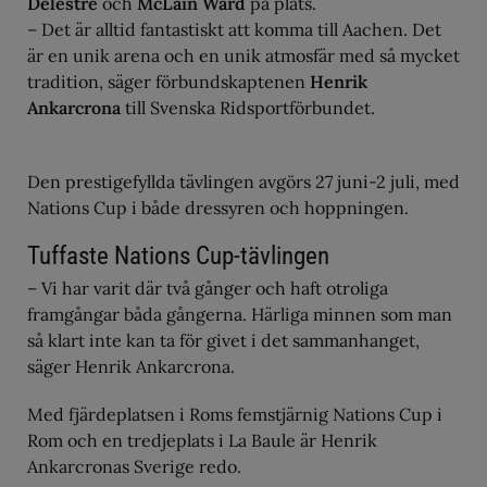
Delestre
och
McLain Ward
på plats.
– Det är alltid fantastiskt att komma till Aachen. Det
är en unik arena och en unik atmosfär med så mycket
tradition, säger förbundskaptenen
Henrik
Ankarcrona
till Svenska Ridsportförbundet.
Den prestigefyllda tävlingen avgörs 27 juni-2 juli, med
Nations Cup i både dressyren och hoppningen.
Tuffaste Nations Cup-tävlingen
– Vi har varit där två gånger och haft otroliga
framgångar båda gångerna. Härliga minnen som man
så klart inte kan ta för givet i det sammanhanget,
säger Henrik Ankarcrona.
Med fjärdeplatsen i Roms femstjärnig Nations Cup i
Rom och en tredjeplats i La Baule är Henrik
Ankarcronas Sverige redo.