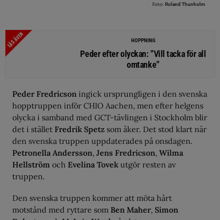
Foto:
Roland Thunholm
LÄS ÄVEN
HOPPNING
Peder efter olyckan: ”Vill tacka för all
omtanke”
Peder Fredricson
ingick ursprungligen i den svenska
hopptruppen inför CHIO Aachen, men efter helgens
olycka i samband med GCT-tävlingen i Stockholm blir
det i stället
Fredrik Spetz
som åker. Det stod klart när
den svenska truppen uppdaterades på onsdagen.
Petronella Andersson
,
Jens Fredricson
,
Wilma
Hellström
och
Evelina Tovek
utgör resten av
truppen.
Den svenska truppen kommer att möta hårt
motstånd med ryttare som
Ben Maher
,
Simon