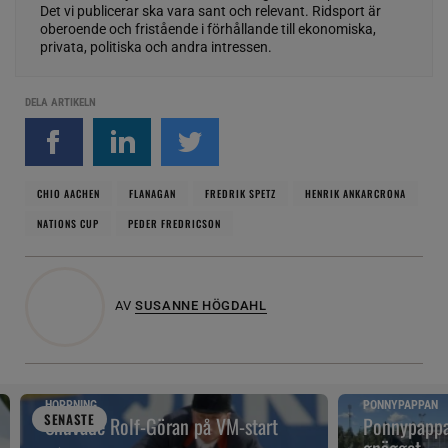
Det vi publicerar ska vara sant och relevant. Ridsport är
oberoende och fristående i förhållande till ekonomiska,
privata, politiska och andra intressen.
DELA ARTIKELN
CHIO AACHEN
FLANAGAN
FREDRIK SPETZ
HENRIK ANKARCRONA
NATIONS CUP
PEDER FREDRICSON
AV
SUSANNE HÖGDAHL
HOPPNING
PONNYPAPPAN
SENAST
E
Snuvade Rolf-Göran på VM-start
Ponnypappan