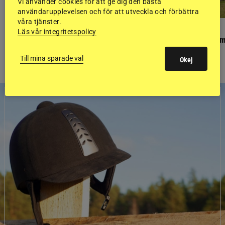
Vi använder cookies för att ge dig den bästa
användarupplevelsen och för att utveckla och förbättra
våra tjänster.
PONNYPAPPAN
GÄSTBLOGGEN
Läs vår integritetspolicy
Ponnypappan: Kärlek från första gnägget
Finaldag med jubileum
Till mina sparade val
Okej