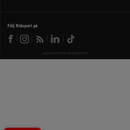
Följ Ridsport på
MADE WITH ♥ BY
WONDERFOUR