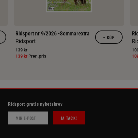
Ridsport nr 9/2026 -Sommarextra
Ri
+
KÖP
Ridsport
Ri
139 kr
109
139 kr
Pren.pris
10
Ridsport gratis nyhetsbrev
JA TACK!