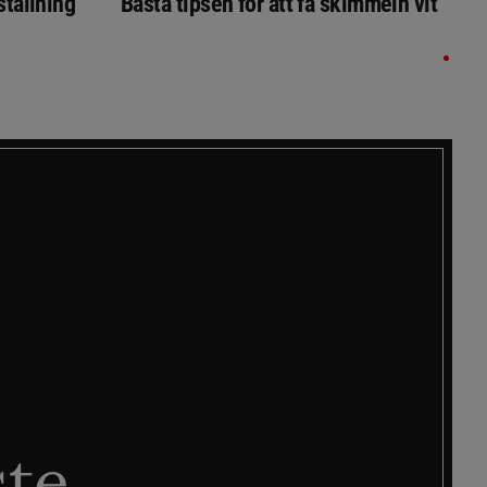
ställning
Bästa tipsen för att få skimmeln vit
ste