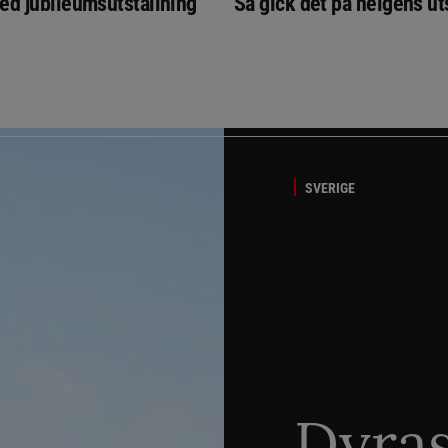
ed jubileumsutställning
Så gick det på helgens ut
SVERIGE
Dyra