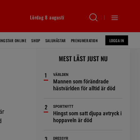
Lördag 8 augusti
INGSTAR ONLINE
SHOP
SALUHÄSTAR
PRENUMERATION
LOGGA IN
MEST LÄST JUST NU
VÄRLDEN
Mannen som förändrade
hästvärlden för alltid är död
SPORTNYTT
är
Hingst som satt djupa avtryck i
hoppaveln är död
d
DRESSYR