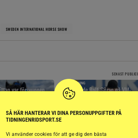
SWEDEN INTERNATIONAL HORSE SHOW
SENAST
PUBLIC
HOPPNING
ttan var försvunnen
Snuvade Rolf-Göran på VM-
gn – försökte räddas
start
16 timmar
SÅ HÄR HANTERAR VI DINA PERSONUPPGIFTER PÅ
TIDNINGENRIDSPORT.SE
Vi använder cookies för att ge dig den bästa