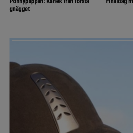
Ponnypappan: Kärlek från första
Finaldag m
gnägget