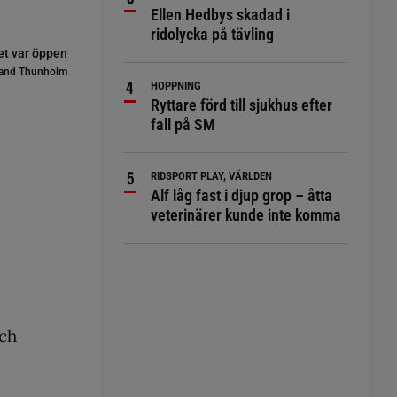
Ellen Hedbys skadad i
ridolycka på tävling
et var öppen
and Thunholm
HOPPNING
Ryttare förd till sjukhus efter
fall på SM
RIDSPORT PLAY, VÄRLDEN
Alf låg fast i djup grop – åtta
veterinärer kunde inte komma
och