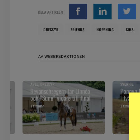
DELA ARTIKELN
DRESSYR
FRIENDS
HOPPNING
SIHS
AV
WEBBREDAKTIONEN
AVEL, DRESSYR
SVERIGE
VM
Revanschsegern tar Linnéa
Ponnyn E
och ”Sune” vidare till final
i två dy
1 timmar
3 timmar