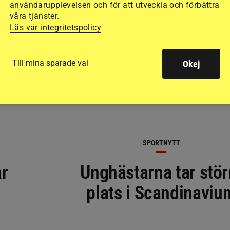
användarupplevelsen och för att utveckla och förbättra
RELATERAD LÄSNING
våra tjänster.
Läs vår integritetspolicy
Till mina sparade val
Okej
SPORTNYTT
ar
Unghästarna tar stör
plats i Scandinaviu