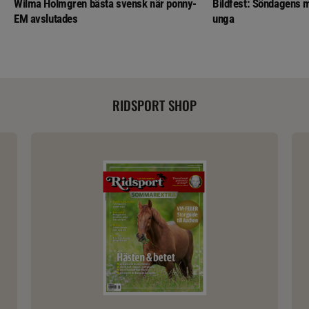
Wilma Holmgren bästa svensk när ponny-
Bildfest: Söndagens m
EM avslutades
unga
RIDSPORT SHOP