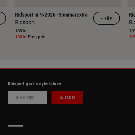
Ridsport nr 9/2026 -Sommarextra
Ri
+
KÖP
Ridsport
Ri
139 kr
109
139 kr
Pren.pris
10
Ridsport gratis nyhetsbrev
JA TACK!