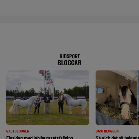
RIDSPORT
BLOGGAR
GÄSTBLOGGEN
GÄSTBLOGGEN
Finaldag med jubileumsutställning
Så gick det på helgens