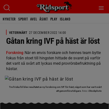
NYHETER
SPORT
AVEL
ÅSIKT
PLAY
ISLAND
VETERINÄRT
27 DECEMBER 2022 14:00
Gåtan kring IVF på häst är löst
Forskning
När en envis forskare och hennes team bytte
fokus från stoet till hingsten hittade de svaret på varför
det varit så svårt att lyckas med provrörsbefruktning på
hästar.
Tre friska föl blev resultatet av ny forskning om IVF för häst, något som har varit svårt
Foto:
att genomföra tidigare.
iStockphoto