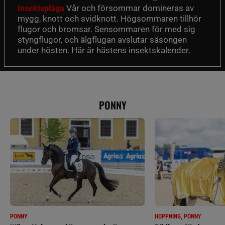
Vår och försommar domineras av
Insektsplåga
mygg, knott och svidknott. Högsommaren tillhör
flugor och bromsar. Sensommaren för med sig
styngflugor, och älgflugan avslutar säsongen
under hösten. Här är hästens insektskalender.
PONNY
PONNY
HOPPNING, PONNY