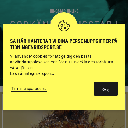
HINGSTAR ONLINE
GODKÄNDA HINGSTAR I
FLERA KATEGORIER MED
SÅ HÄR HANTERAR VI DINA PERSONUPPGIFTER PÅ
BILDER OCH FAKTA
TIDNINGENRIDSPORT.SE
Vi använder cookies för att ge dig den bästa
användarupplevelsen och för att utveckla och förbättra
våra tjänster.
VISA ALLA HINGSTAR
Läs vår integritetspolicy
Till mina sparade val
Okej