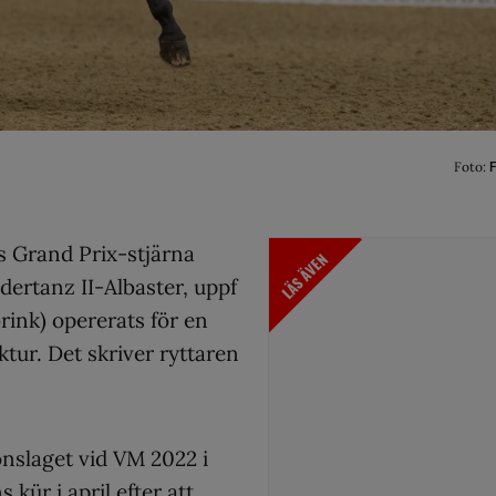
Foto:
F
s Grand Prix-stjärna
LÄS ÄVEN
dertanz II-Albaster, uppf
rink) opererats för en
ktur. Det skriver ryttaren
onslaget vid VM 2022 i
kür i april efter att