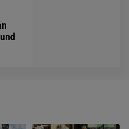
ån
bund