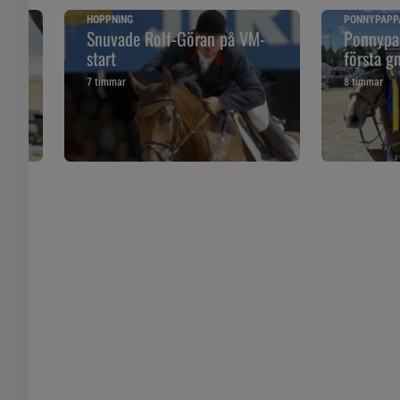
HOPPNING
PONNYPAPP
ska
Snuvade Rolf-Göran på VM-
Ponnypap
start
första g
7 timmar
8 timmar