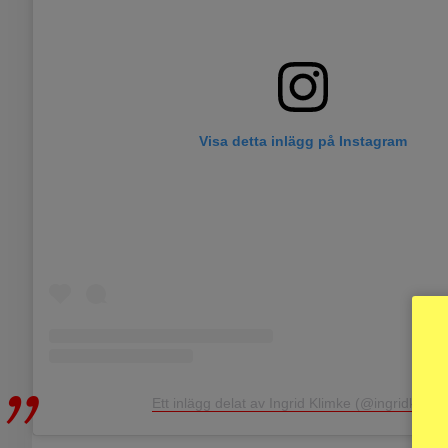
Visa detta inlägg på Instagram
Ett inlägg delat av Ingrid Klimke (@ingridklimke