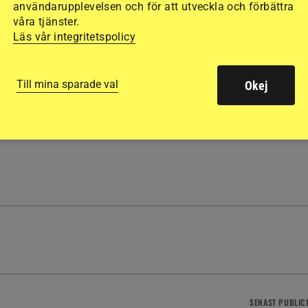
användarupplevelsen och för att utveckla och förbättra
våra tjänster.
Läs vår integritetspolicy
h opartiskhet. Det vi publicerar ska vara sant och relevant.
Till mina sparade val
Okej
llande till ekonomiska, privata, politiska och andra intressen.
SENAST
PUBLIC