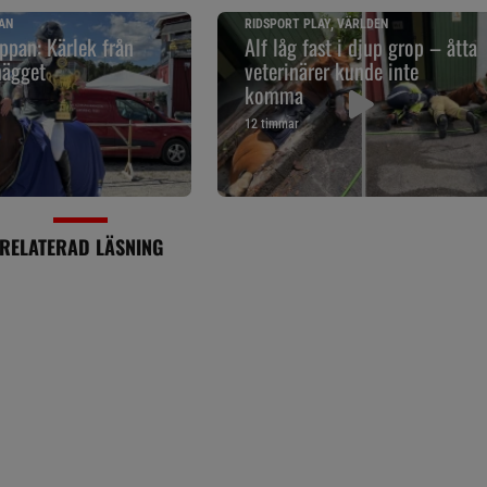
AN
RIDSPORT PLAY, VÄRLDEN
pan: Kärlek från
Alf låg fast i djup grop – åtta
nägget
veterinärer kunde inte
komma
12 timmar
RELATERAD LÄSNING