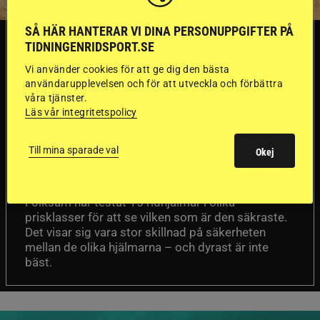
SÅ HÄR HANTERAR VI DINA PERSONUPPGIFTER PÅ
SVERIGE
TIDNINGENRIDSPORT.SE
Vi använder cookies för att ge dig den bästa
användarupplevelsen och för att utveckla och förbättra
Dyraste
våra tjänster.
Läs vår integritetspolicy
ridhjälmarna blev
sämst i test
Till mina sparade val
Okej
Försäkringsbolaget
Stort test av ridhjälmar
Folksam har testat 15 ridhjälmar i olika
prisklasser för att se vilken som är den säkraste.
Det visar sig vara stor skillnad på säkerheten
mellan de olika hjälmarna – och dyrast är inte
bäst.