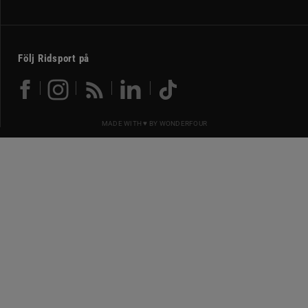
Följ Ridsport på
MADE WITH ♥ BY
WONDERFOUR