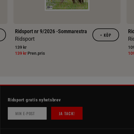
Ridsport nr 9/2026 -Sommarextra
Ri
+
KÖP
Ridsport
Ri
139 kr
109
139 kr
Pren.pris
10
Ridsport gratis nyhetsbrev
JA TACK!