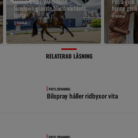
Lexner åtta i VM-finalen –
Petra gick 
Sundown glänste bland världens
henne geno
bästa
4 timmar
2 timmar
RELATERAD LÄSNING
PRYLSPANING
Bilspray håller ridbyxor vita
PRYLSPANING