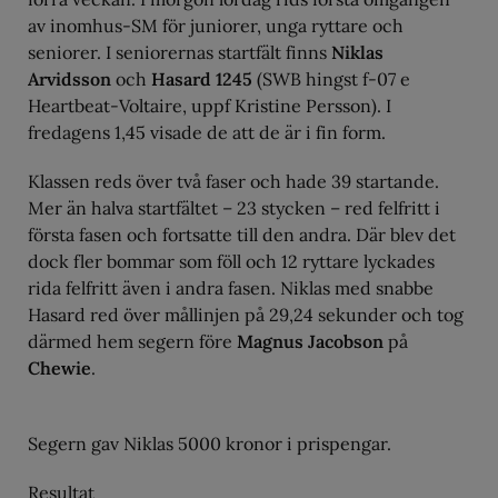
av inomhus-SM för juniorer, unga ryttare och
seniorer. I seniorernas startfält finns
Niklas
Arvidsson
och
Hasard 1245
(SWB hingst f-07 e
Heartbeat-Voltaire, uppf Kristine Persson). I
fredagens 1,45 visade de att de är i fin form.
Klassen reds över två faser och hade 39 startande.
Mer än halva startfältet – 23 stycken – red felfritt i
första fasen och fortsatte till den andra. Där blev det
dock fler bommar som föll och 12 ryttare lyckades
rida felfritt även i andra fasen. Niklas med snabbe
Hasard red över mållinjen på 29,24 sekunder och tog
därmed hem segern före
Magnus Jacobson
på
Chewie
.
Segern gav Niklas 5000 kronor i prispengar.
Resultat