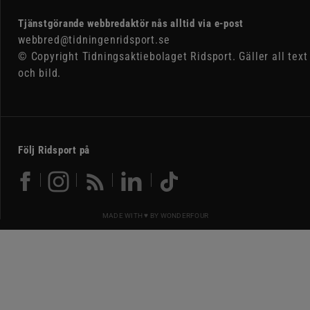
Tjänstgörande webbredaktör nås alltid via e-post
webbred@tidningenridsport.se
© Copyright Tidningsaktiebolaget Ridsport. Gäller all text
och bild.
Följ Ridsport på
MADE WITH ♥ BY
WONDERFOUR