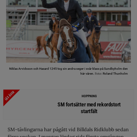
Niklas Arvidsson och Hasard 1245 tog sin andra seger i svår klass på Sundbyholm den
Foto:
här våren.
Roland Thunholm
LÄS ÄVEN
HOPPNING
SM fortsätter med rekordstort
startfält
SM-tävlingarna har pågått vid Billdals Ridklubb sedan
förra veckan. I morgon lördag rids första omgången