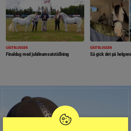
GÄSTBLOGGEN
GÄSTBLOGGEN
Finaldag med jubileumsutställning
Så gick det på helgens