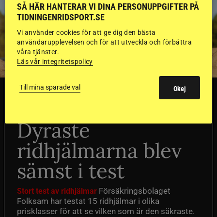
SÅ HÄR HANTERAR VI DINA PERSONUPPGIFTER PÅ
TIDNINGENRIDSPORT.SE
Vi använder cookies för att ge dig den bästa
användarupplevelsen och för att utveckla och förbättra
våra tjänster.
Läs vår integritetspolicy
Till mina sparade val
Okej
SVERIGE
Dyraste
ridhjälmarna blev
sämst i test
Försäkringsbolaget
Stort test av ridhjälmar
Folksam har testat 15 ridhjälmar i olika
prisklasser för att se vilken som är den säkraste.