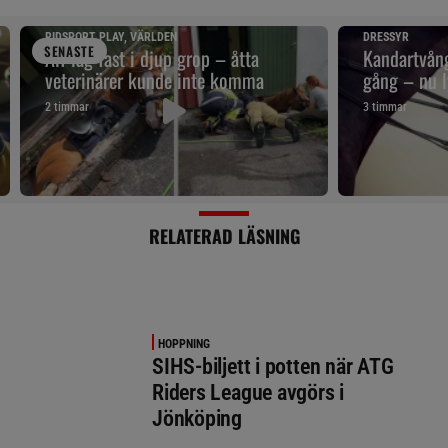
RIDSPORT PLAY, VÄRLDEN
DRESSYR
SENAST
E
Alf låg fast i djup grop – åtta
Kandartvång
veterinärer kunde inte komma
gång – nu l
2 timmar
3 timmar
RELATERAD LÄSNING
HOPPNING
SIHS-biljett i potten när ATG
Riders League avgörs i
Jönköping