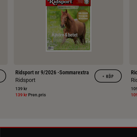
Ridsport nr 9/2026 -Sommarextra
Ri
+
KÖP
Ridsport
Ri
139 kr
109
139 kr
Pren.pris
10