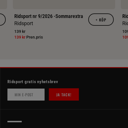
Ridsport nr 9/2026 -Sommarextra
Ri
+
KÖP
Ridsport
Ri
139 kr
109
139 kr
Pren.pris
10
Ridsport gratis nyhetsbrev
JA TACK!