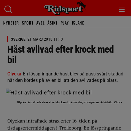
NYHETER
SPORT
AVEL
ÅSIKT
PLAY
ISLAND
SVERIGE
21 MARS 2018 11:13
Häst avlivad efter krock med
bil
Olycka
En lösspringande häst blev så pass svårt skadad
när den kördes på av en bil att den avlivades på plats.
Olyckan inträffade strax efter klockan 6 på måndagsmorgonen.
Arkivbild: iStock
Olyckan inträffade strax efter 16-tiden på
tisdagseftermiddagen i Trelleborg. En lösspringande