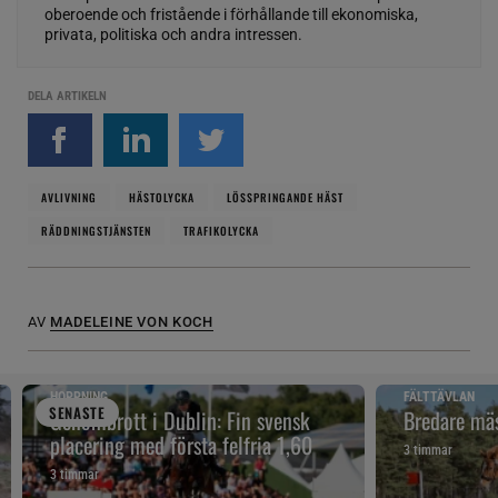
oberoende och fristående i förhållande till ekonomiska,
privata, politiska och andra intressen.
DELA ARTIKELN
AVLIVNING
HÄSTOLYCKA
LÖSSPRINGANDE HÄST
RÄDDNINGSTJÄNSTEN
TRAFIKOLYCKA
AV
MADELEINE VON KOCH
HOPPNING
FÄLTTÄVLAN
SENAST
E
Genombrott i Dublin: Fin svensk
Bredare mäs
placering med första felfria 1,60
3 timmar
3 timmar