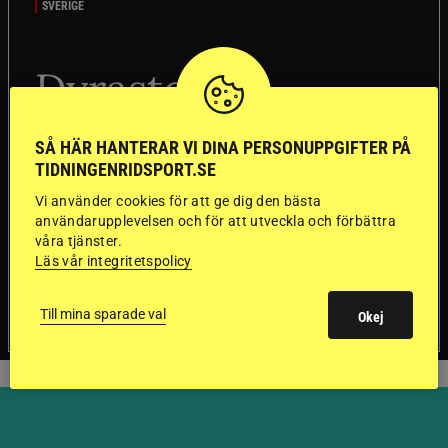
SVERIGE
Dyraste
ridhjälmarna blev
SÅ HÄR HANTERAR VI DINA PERSONUPPGIFTER PÅ
sämst i test
TIDNINGENRIDSPORT.SE
Vi använder cookies för att ge dig den bästa
Försäkringsbolaget
Stort test av ridhjälmar
användarupplevelsen och för att utveckla och förbättra
Folksam har testat 15 ridhjälmar i olika
våra tjänster.
prisklasser för att se vilken som är den säkraste.
Läs vår integritetspolicy
Det visar sig vara stor skillnad på säkerheten
mellan de olika hjälmarna – och dyrast är inte
Till mina sparade val
Okej
bäst.