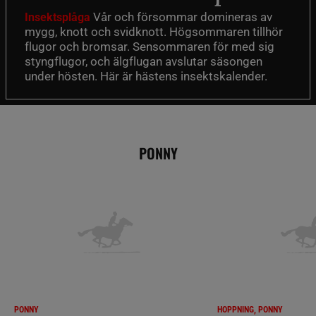
Vår och försommar domineras av
Insektsplåga
mygg, knott och svidknott. Högsommaren tillhör
flugor och bromsar. Sensommaren för med sig
styngflugor, och älgflugan avslutar säsongen
under hösten. Här är hästens insektskalender.
PONNY
PONNY
HOPPNING, PONNY