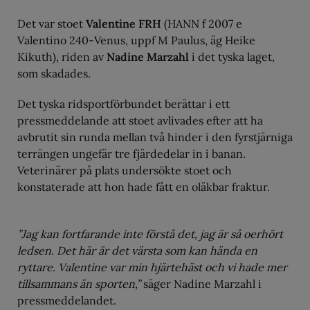
Det var stoet
Valentine FRH
(HANN f 2007 e
Valentino 240-Venus, uppf M Paulus, äg Heike
Kikuth), riden av
Nadine Marzahl
i det tyska laget,
som skadades.
Det tyska ridsportförbundet berättar i ett
pressmeddelande att stoet avlivades efter att ha
avbrutit sin runda mellan två hinder i den fyrstjärniga
terrängen ungefär tre fjärdedelar in i banan.
Veterinärer på plats undersökte stoet och
konstaterade att hon hade fått en oläkbar fraktur.
”Jag kan fortfarande inte förstå det, jag är så oerhört
ledsen. Det här är det värsta som kan hända en
ryttare. Valentine var min hjärtehäst och vi hade mer
tillsammans än sporten,”
säger Nadine Marzahl i
pressmeddelandet.