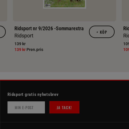
Ridsport nr 9/2026 -Sommarextra
Ri
+
KÖP
Ridsport
Ri
139 kr
109
139 kr
Pren.pris
10
Ridsport gratis nyhetsbrev
JA TACK!