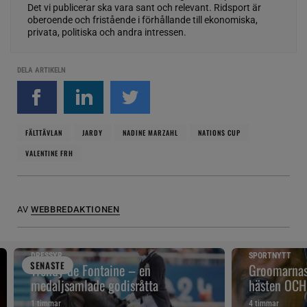
Det vi publicerar ska vara sant och relevant. Ridsport är
oberoende och fristående i förhållande till ekonomiska,
privata, politiska och andra intressen.
DELA ARTIKELN
FÄLTTÄVLAN
JARDY
NADINE MARZAHL
NATIONS CUP
VALENTINE FRH
AV
WEBBREDAKTIONEN
DRESSYR
SPORTNYTT
SENAST
E
Wendy de Fontaine – en
Groomarnas 
medaljsamlade godisråtta
hästen OCH
1 timmar
4 timmar