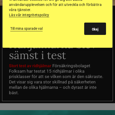
användarupplevelsen och för att utveckla och förbättra
våra tjänster.
SVERIGE
Läs vår integritetspolicy
Till mina sparade val
Dyraste
Okej
ridhjälmarna blev
sämst i test
Försäkringsbolaget
Stort test av ridhjälmar
Folksam har testat 15 ridhjälmar i olika
prisklasser för att se vilken som är den säkraste.
Det visar sig vara stor skillnad på säkerheten
mellan de olika hjälmarna – och dyrast är inte
bäst.