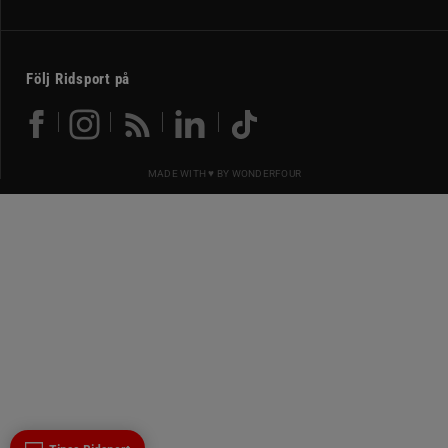
Följ Ridsport på
MADE WITH ♥ BY
WONDERFOUR