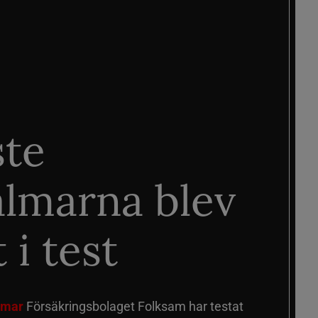
ste
älmarna blev
 i test
älmar
Försäkringsbolaget Folksam har testat