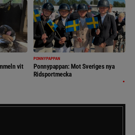
PONNYPAPPAN
immeln vit
Ponnypappan: Mot Sveriges nya
Ridsportmecka