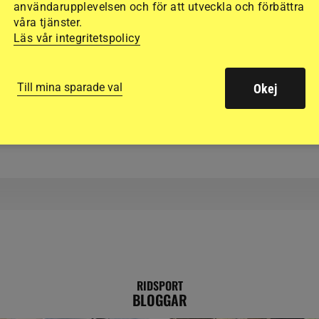
SPORT
användarupplevelsen och för att utveckla och förbättra
våra tjänster.
Läs vår integritetspolicy
Ny stiftelse ska stöt
svenska ryttare på väg
Till mina sparade val
Okej
mästerskap
RIDSPORT
BLOGGAR