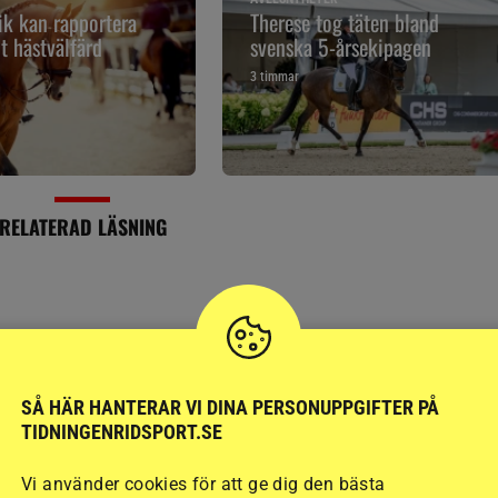
k kan rapportera
Therese tog täten bland
t hästvälfärd
svenska 5-årsekipagen
3 timmar
RELATERAD LÄSNING
SÅ HÄR HANTERAR VI DINA PERSONUPPGIFTER PÅ
TIDNINGENRIDSPORT.SE
Vi använder cookies för att ge dig den bästa