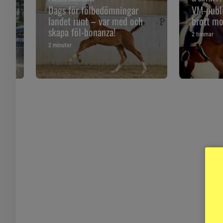
 och
Dags för fölbedömningar
VM-publi
landet runt – var med och
brott mo
skapa föl-bonanza!
2 timmar
2 minuter