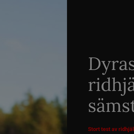
Dyra
ridhj
sämst
Stort test av ridhj