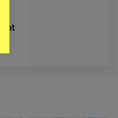
ta
 mot