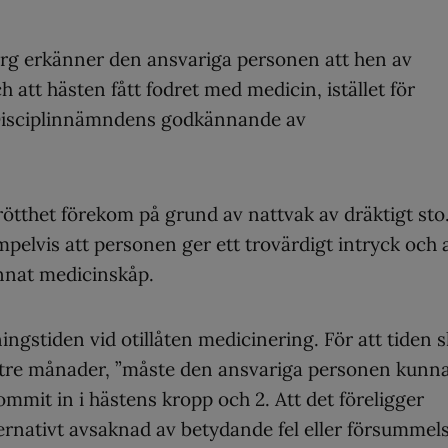
färg erkänner den ansvariga personen att hen av
att hästen fått fodret med medicin, istället för
 Disciplinnämndens godkännande av
trötthet förekom på grund av nattvak av dräktigt sto
pelvis att personen ger ett trovärdigt intryck och 
annat medicinskåp.
gstiden vid otillåten medicinering. För att tiden 
ill tre månader, ”måste den ansvariga personen kunn
ommit in i hästens kropp och 2. Att det föreligger
ernativt avsaknad av betydande fel eller försummels