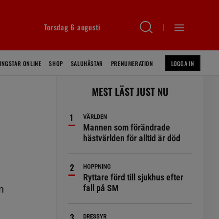
Torsdag 6 augusti
INGSTAR ONLINE
SHOP
SALUHÄSTAR
PRENUMERATION
LOGGA IN
MEST LÄST JUST NU
VÄRLDEN
Mannen som förändrade
hästvärlden för alltid är död
HOPPNING
Ryttare förd till sjukhus efter
fall på SM
n
DRESSYR