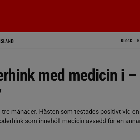
ISLAND
BLOGG
H
derhink med medicin i –
v
 i tre månader. Hästen som testades positivt vid en
el foderhink som innehöll medicin avsedd för en anna