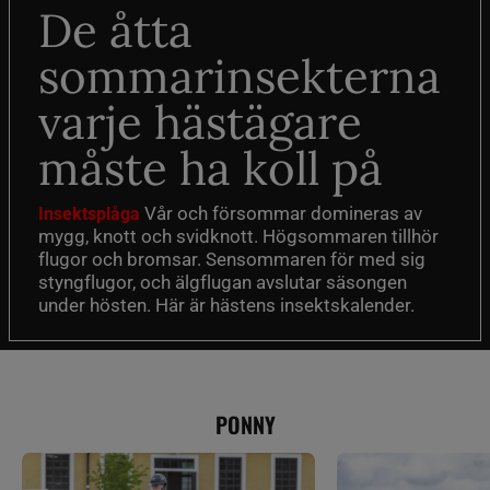
De åtta
sommarinsekterna
varje hästägare
måste ha koll på
Vår och försommar domineras av
Insektsplåga
mygg, knott och svidknott. Högsommaren tillhör
flugor och bromsar. Sensommaren för med sig
styngflugor, och älgflugan avslutar säsongen
under hösten. Här är hästens insektskalender.
PONNY