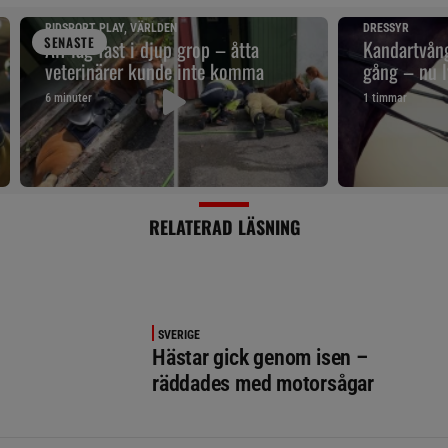
RIDSPORT PLAY, VÄRLDEN
DRESSYR
SENAST
E
Alf låg fast i djup grop – åtta
Kandartvång
veterinärer kunde inte komma
gång – nu l
6 minuter
1 timmar
RELATERAD LÄSNING
SVERIGE
Hästar gick genom isen –
räddades med motorsågar