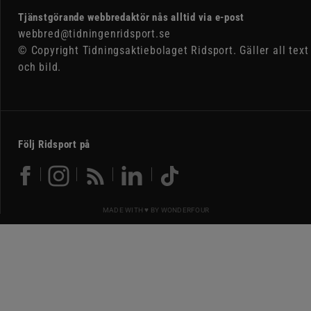
Tjänstgörande webbredaktör nås alltid via e-post
webbred@tidningenridsport.se
© Copyright Tidningsaktiebolaget Ridsport. Gäller all text
och bild.
Följ Ridsport på
MADE WITH ♥ BY
WONDERFOUR