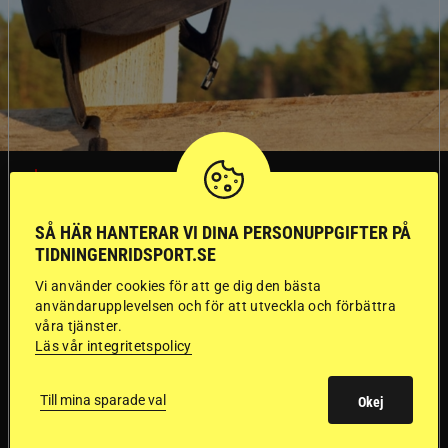
SVERIGE
SÅ HÄR HANTERAR VI DINA PERSONUPPGIFTER PÅ
Dyraste
TIDNINGENRIDSPORT.SE
ridhjälmarna blev
Vi använder cookies för att ge dig den bästa
användarupplevelsen och för att utveckla och förbättra
sämst i test
våra tjänster.
Läs vår integritetspolicy
Försäkringsbolaget
Stort test av ridhjälmar
Till mina sparade val
Okej
Folksam har testat 15 ridhjälmar i olika
prisklasser för att se vilken som är den säkraste.
Det visar sig vara stor skillnad på säkerheten