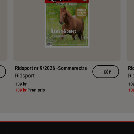
Ridsport nr 9/2026 -Sommarextra
Ri
+
KÖP
Ridsport
Ri
139 kr
109
139 kr
Pren.pris
10