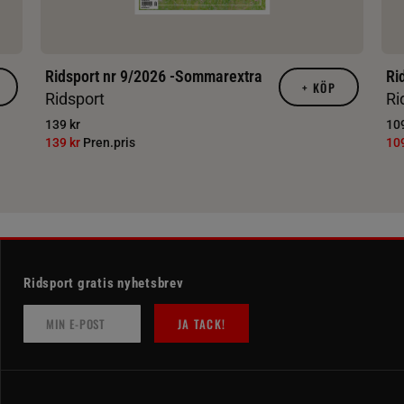
Ridsport nr 9/2026 -Sommarextra
Ri
+
KÖP
Ridsport
Ri
139 kr
109
139 kr
Pren.pris
10
Ridsport gratis nyhetsbrev
JA TACK!