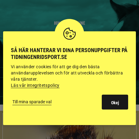
HINGSTAR ONLINE
GODKÄNDA HINGSTAR I
FLERA KATEGORIER MED
SÅ HÄR HANTERAR VI DINA PERSONUPPGIFTER PÅ
TIDNINGENRIDSPORT.SE
BILDER OCH FAKTA
Vi använder cookies för att ge dig den bästa
användarupplevelsen och för att utveckla och förbättra
våra tjänster.
VISA ALLA HINGSTAR
Läs vår integritetspolicy
Till mina sparade val
Okej