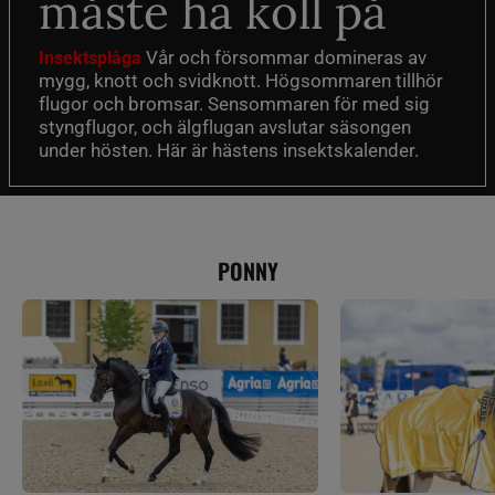
måste ha koll på
Vår och försommar domineras av
Insektsplåga
mygg, knott och svidknott. Högsommaren tillhör
flugor och bromsar. Sensommaren för med sig
styngflugor, och älgflugan avslutar säsongen
under hösten. Här är hästens insektskalender.
PONNY