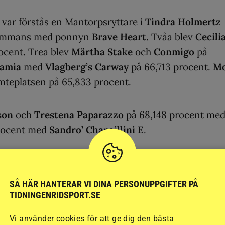
 var förstås en Mantorpsryttare i
Tindra Holmertz
llsammans med ponnyn
Brave Heart
. Tvåa blev
Cecili
ocent. Trea blev
Märtha Stake
och
Conmigo
på
lamia
med
Vlagberg’s Carway
på 66,713 procent.
M
teplatsen på 65,833 procent.
son
och
Trestena Paparazzo
på 68,148 procent me
procent med
Sandro’ Chapaillini E
.
 Knöppelåsens Ryttarsällskap, med
Hannah Regosa
on med hingsten
Inspi(red) Justice RP185
på 71,857
SÅ HÄR HANTERAR VI DINA PERSONUPPGIFTER PÅ
hem med
Red Rebel Vrå
på 69,333 procent. Trea i
TIDNINGENRIDSPORT.SE
aukje H på 68,000 procent
Vi använder cookies för att ge dig den bästa