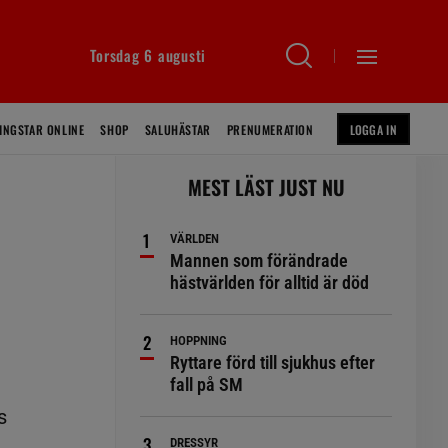
Torsdag 6 augusti
INGSTAR ONLINE
SHOP
SALUHÄSTAR
PRENUMERATION
LOGGA IN
MEST LÄST JUST NU
VÄRLDEN
Mannen som förändrade
hästvärlden för alltid är död
HOPPNING
Ryttare förd till sjukhus efter
fall på SM
s
DRESSYR