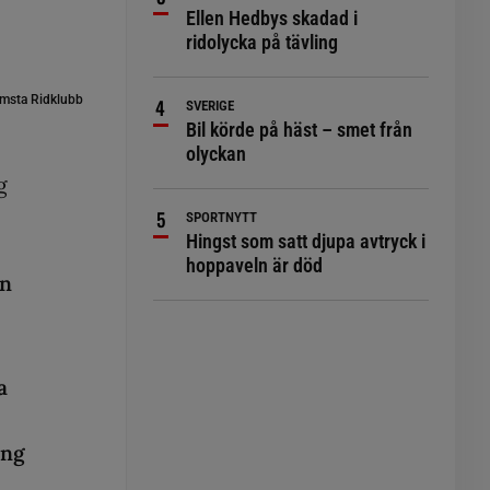
Ellen Hedbys skadad i
ridolycka på tävling
msta Ridklubb
SVERIGE
Bil körde på häst – smet från
olyckan
g
SPORTNYTT
Hingst som satt djupa avtryck i
hoppaveln är död
in
a
ing