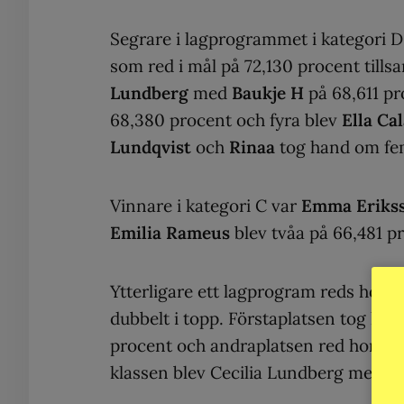
Segrare i lagprogrammet i kategori D
som red i mål på 72,130 procent ti
Lundberg
med
Baukje H
på 68,611 pr
68,380 procent och fyra blev
Ella Ca
Lundqvist
och
Rinaa
tog hand om fem
Vinnare i kategori C var
Emma Eriks
Emilia Rameus
blev tvåa på 66,481 
Ytterligare ett lagprogram reds hos
dubbelt i topp. Förstaplatsen tog h
procent och andraplatsen red hon 
klassen blev Cecilia Lundberg med B