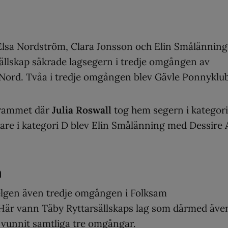
a Elsa Nordström, Clara Jonsson och Elin Smålänning
sällskap säkrade lagsegern i tredje omgången av
 Nord. Tvåa i tredje omgången blev Gävle Ponnyklu
grammet där
Julia Roswall
tog hem segern i kategori
are i kategori D blev Elin Smålänning med Dessire 
n
elgen även tredje omgången i Folksam
. Här vann Täby Ryttarsällskaps lag som därmed äve
ha vunnit samtliga tre omgångar.