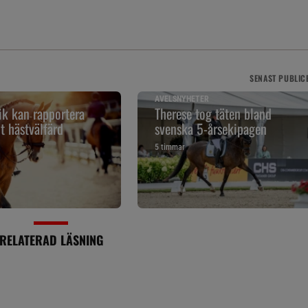
SENAST
PUBLIC
AVELSNYHETER
k kan rapportera
Therese tog täten bland
t hästvälfärd
svenska 5-årsekipagen
5 timmar
RELATERAD LÄSNING