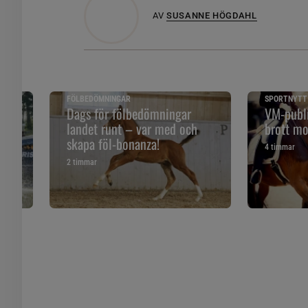
AV
SUSANNE HÖGDAHL
FÖLBEDÖMNINGAR
SPORTNYTT
 och
Dags för fölbedömningar
VM-publi
landet runt – var med och
brott mo
skapa föl-bonanza!
4 timmar
2 timmar