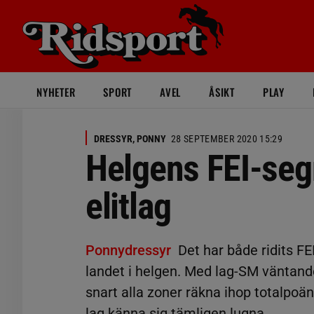
NYHETER
SPORT
AVEL
ÅSIKT
PLAY
DRESSYR, PONNY
28 SEPTEMBER 2020 15:29
Helgens FEI-seg
elitlag
Ponnydressyr
Det har både ridits FE
landet i helgen. Med lag-SM väntande
snart alla zoner räkna ihop totalpoä
lag känna sig tämligen lugna.