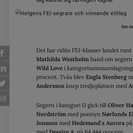
Det v
Det har ridits FEI-klasser landet run
Mathilda Westholm
hand om segern 
Wild Love
i kategorisammanslagninge
procent. Tvåa blev
Engla Stenberg
m
Andersson
knep tredjeplatsen med
A
Segern i kategori D gick till
Oliver H
Nordström
med ponnyn
Nørlunds E
Jonsson
med
Hedemand´s Aurora
på 
med
Dessire A.
på 64,444 procent.