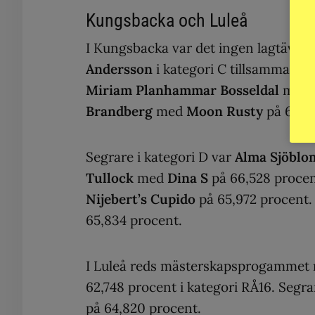
Kungsbacka och Luleå
I Kungsbacka var det ingen lagtävlin
Andersson
i kategori C tillsammans
Miriam Planhammar Bosseldal
med
Brandberg
med
Moon Rusty
på 61,73
Segrare i kategori D var
Alma Sjöblo
Tullock
med
Dina S
på 66,528 proce
Nijebert’s Cupido
på 65,972 procent.
65,834 procent.
I Luleå reds mästerskapsprogamme
62,748 procent i kategori RÅ16. Segr
på 64,820 procent.