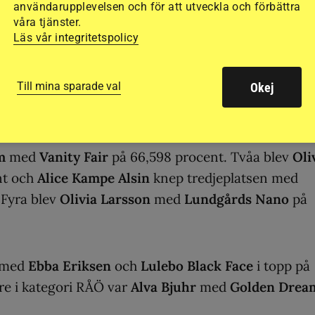
användarupplevelsen och för att utveckla och förbättra
våra tjänster.
Läs vår integritetspolicy
g i helgen men väl FEI Inledande och här vann
Emil
 med
Kulltorps Flavour
på 64,792 procent. Tvåa blev
Till mina sparade val
Okej
Painted Black
på 63,681 procent och trea blev
Clar
6 procent.
m
med
Vanity Fair
på 66,598 procent. Tvåa blev
Oli
nt och
Alice Kampe Alsin
knep tredjeplatsen med
 Fyra blev
Olivia Larsson
med
Lundgårds Nano
på
t med
Ebba Eriksen
och
Lulebo Black Face
i topp på
are i kategori RÅÖ var
Alva Bjuhr
med
Golden Drea