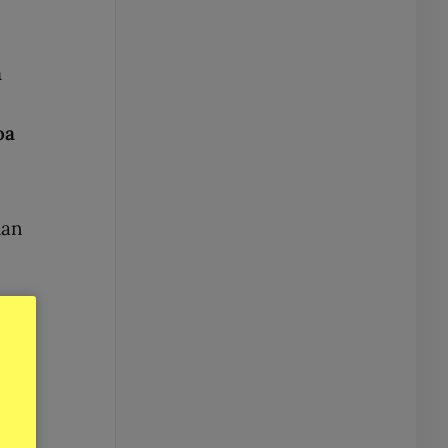
a
oa
dan