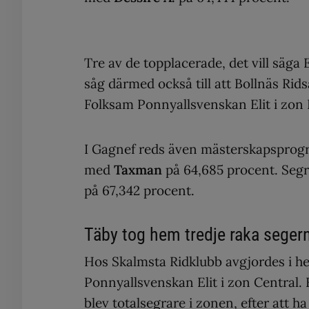
Tre av de topplacerade, det vill säg
såg därmed också till att Bollnäs Rid
Folksam Ponnyallsvenskan Elit i zon
I Gagnef reds även mästerskapspro
med
Taxman
på 64,685 procent. Segr
på 67,342 procent.
Täby tog hem tredje raka seger
Hos Skalmsta Ridklubb avgjordes i h
Ponnyallsvenskan Elit i zon Central
blev totalsegrare i zonen, efter att 