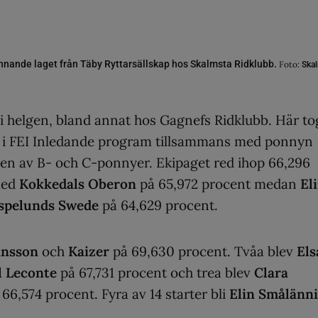
innande laget från Täby Ryttarsällskap hos Skalmsta Ridklubb.
Foto:
Skal
t i helgen, bland annat hos Gagnefs Ridklubb. Här to
i FEI Inledande program tillsammans med ponnyn
n av B- och C-ponnyer. Ekipaget red ihop 66,296
ed
Kokkedals Oberon
på 65,972 procent medan
El
spelunds Swede
på 64,629 procent.
ansson
och
Kaizer
på 69,630 procent. Tvåa blev
Els
l Leconte
på 67,731 procent och trea blev
Clara
66,574 procent. Fyra av 14 starter bli
Elin Smålänn