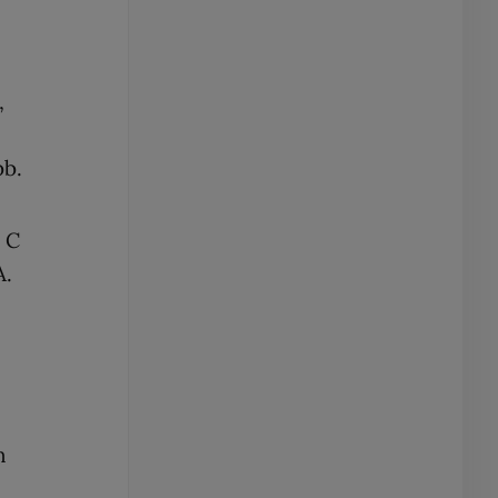
,
bb.
 C
A.
n