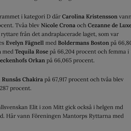
ogrammet i kategori D där
Carolina Kristensson
van
cent. Tvåa blev
Nicole Crona
och
Cezanne de Lux
e ryttare från det andraplacerade laget, som var
des
Evelyn Fägnell
med
Boldermans Boston
på 66,8
m
med
Tequila Rose
på 66,204 procent och femma i
eckenhofs Orkan
på 66,065 procent.
d
Runsås Chakira
på 67,917 procent och tvåa blev
287 procent.
svenskan Elit i zon Mitt gick också i helgen md
rd. Här vann Föreningen Mantorps Ryttarna med