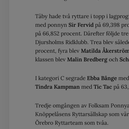
Täby hade två ryttare i topp i lagpr
med ponnyn
Sir Fervid
på 69,398 pro
på 66,852 procent. Därefter följde tr
Djursholms Ridklubb. Trea blev såle
procent, fyra blev
Matilda Åkerströ
klassen blev
Malin Bredberg
och
Sch
I kategori C segrade
Ebba Bånge
me
Tindra Kampman
med
Tic Tac
på 63,
Tredje omgången av Folksam Ponnyall
Knöppelåsens Ryttarsällskap som vä
Örebro Ryttarteam som tvåa.