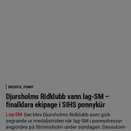
DRESSYR, PONNY
Djursholms Ridklubb vann lag-SM –
finalklara ekipage i SIHS ponnykür
Lag-SM
Det blev Djursholms Ridklubb som gick
segrande ur medaljstriden när lag-SM i ponnydressyr
avgjordes på Strömsholm under söndagen. Dessutom