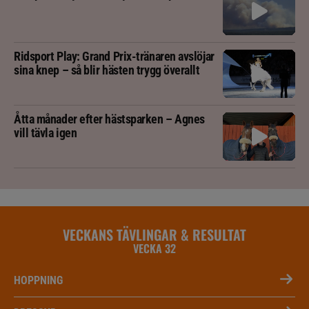
Ridsport Play: Grand Prix-tränaren avslöjar
sina knep – så blir hästen trygg överallt
Åtta månader efter hästsparken – Agnes
vill tävla igen
VECKANS TÄVLINGAR & RESULTAT
VECKA 32
HOPPNING