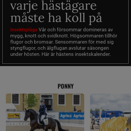
varje hästägare
måste ha koll på
Vår och försommar domineras av
Insektsplåga
mygg, knott och svidknott. Högsommaren tillhör
flugor och bromsar. Sensommaren för med sig
styngflugor, och älgflugan avslutar säsongen
under hösten. Här är hästens insektskalender.
PONNY