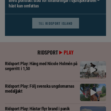
Brett politiskt stöd för förändringar i djursjukvården –
häst kan omfattas
TILL
RIDSPORT ISLAND
RIDSPORT
PLAY
Ridsport Play: Häng med Nicole Holmén på
segerritt i 1,50
Ridsport Play: Följ svenska ungdomarnas
medaljjakt
Ridsport Play: Hästar flyr brand i panik