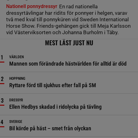
Nationell ponnydressyr
En rad nationella
dressyrtävlingar har ridits för ponnyer i helgen, varav
två med kval till ponnyküren vid Sweden International
Horse Show. Friends-gehängen gick till Meja Karlsson
vid Västerviksorten och Johanna Burholm i Täby.
MEST LÄST JUST NU
VÄRLDEN
Mannen som förändrade hästvärlden för alltid är död
HOPPNING
Ryttare förd till sjukhus efter fall på SM
DRESSYR
Ellen Hedbys skadad i ridolycka på tävling
SVERIGE
Bil körde på häst – smet från olyckan