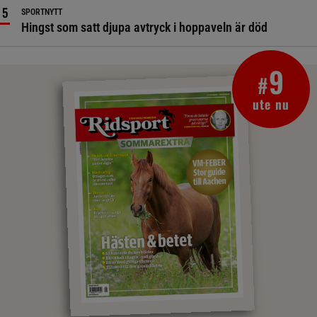
SPORTNYTT
Hingst som satt djupa avtryck i hoppaveln är död
9
#
ute nu