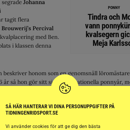
l segrade
Johanna
PONNY
i
Tindra och M
tagit flera
vann ponnykür
y
Brouwerij’s Percival
kvalsegern gick
a kvalplacering med Ben.
Meja Karlss
lats i klassen denna
hon beskriver honom som en genomsnäll löromästare
a 16 år så hon gör sitt sista internationella ponnyår, 
l några internationella mästerskap i år.
gt vi kan och jag ser varje dag som en gåva med hon
SÅ HÄR HANTERAR VI DINA PERSONUPPGIFTER PÅ
TIDNINGENRIDSPORT.SE
ävling utomlands så ska vi försöka göra så bra ifrån 
Vi använder cookies för att ge dig den bästa