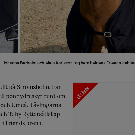
Johanna Burholm och Meja Karlsson tog hem helgens Friends-gehän
ullt på Strömsholm, har
LÄS ÄVEN
ell ponnydressyr runt om
by och Umeå. Tävlingarna
och Täby Ryttarsällskap
 i Friends arena.