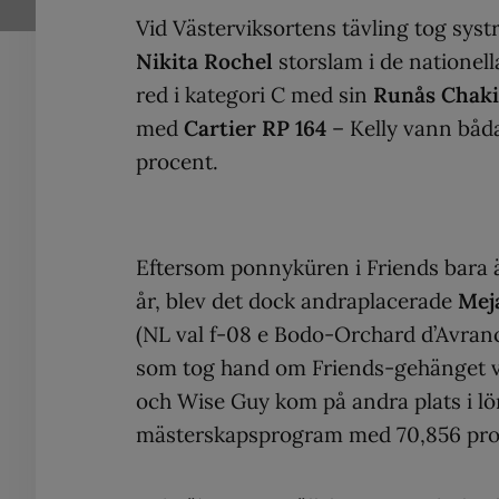
Vid Västerviksortens tävling tog sys
Nikita Rochel
storslam i de nationell
red i kategori C med sin
Runås Chaki
med
Cartier RP 164
– Kelly vann båda
procent.
Eftersom ponnyküren i Friends bara är 
år, blev det dock andraplacerade
Mej
(NL val f-08 e Bodo-Orchard d’Avranc
som tog hand om Friends-gehänget vi
och Wise Guy kom på andra plats i l
mästerskapsprogram med 70,856 pro