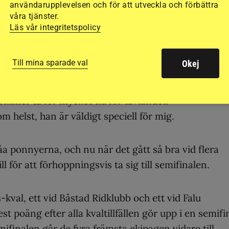
användarupplevelsen och för att utveckla och förbättra
våra tjänster.
Läs vår integritetspolicy
ivat
Till mina sparade val
Okej
h till hösten väntar gymnaiset. Hur hon ska göra m
iktigt bestämt ännu. Kanske går hon över på stor hä
kommer ta för mycket tid för tävlandet.
helst, han är väldigt speciell för mig.
åa ponnyerna, och nu när det gått så bra vid flera
ll för att förhoppningsvis ta sig till semifinalen.
s-kval, ett vid Båstad Ridklubb och ett vid Falu
t poäng efter alla kvaltillfällen gör upp i en semifi
ifinalen går de fyra främsta ekipagen vidare till