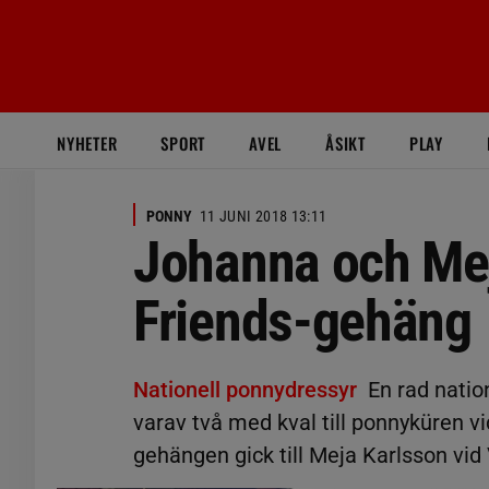
NYHETER
SPORT
AVEL
ÅSIKT
PLAY
PONNY
11 JUNI 2018 13:11
Johanna och Me
Friends-gehäng
Nationell ponnydressyr
En rad nation
varav två med kval till ponnyküren v
gehängen gick till Meja Karlsson vi