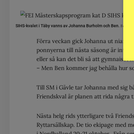
SIHS-kvalet i Täby vanns av Johanna Burholm och Ben.
Foto:
Pr
Förra veckan gick Johanna ut nian oc
ponnyerna till nästa säsong är inte r
eller så kan det bli så att gymnaiset 
– Men Ben kommer jag behålla hur som 
Till SM i Gävle tar Johanna med sig b
Friendskval är planen att rida några ti
Nästa helg rids ytterligare två Friend
Ryttarsällskap. De tio ekipage med mes
i Nordhalland 20-21 oktober. Från sem