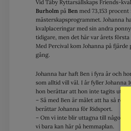
Vid Täby Ryttarsällskaps Friends-kva
Burholm
på
Ben
med 73,153 procent 
mästerskapsprogrammet. Johanna har 
kvalplaceringar med sin andra ponn
tidigare, men det här var årets först
Med Percival kom Johanna på fjärde p
gång.
Johanna har haft Ben i fyra år och 
som alltid vill väl. I år fyller Johann
hon berättar att hon inte tagits ut til
– Så med Ben är målet att ha så roli
berättar Johanna för Ridsport.
– Om vi inte blir uttagna till någon t
vi bara kan här på hemmaplan.