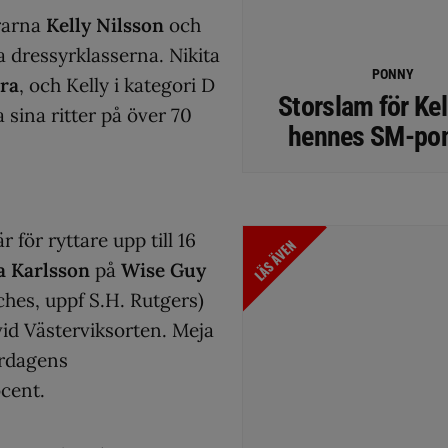
trarna
Kelly Nilsson
och
a dressyrklasserna. Nikita
PONNY
ra
, och Kelly i kategori D
Storslam för Kel
 sina ritter på över 70
hennes SM-po
för ryttare upp till 16
LÄS ÄVEN
a Karlsson
på
Wise Guy
hes, uppf S.H. Rutgers)
d Västerviksorten. Meja
ördagens
cent.