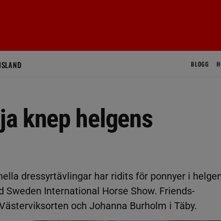
ISLAND
BLOGG
H
ja knep helgens
ella dressyrtävlingar har ridits för ponnyer i helgen
id Sweden International Horse Show. Friends-
d Västerviksorten och Johanna Burholm i Täby.