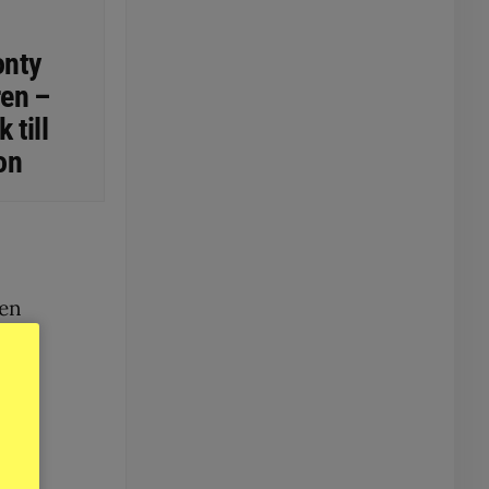
onty
en –
 till
on
men
om,
oss