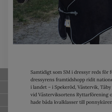
Samtidigt som SM i dressyr reds för f
dressyrens framtidshopp ridit nation
i landet – i Spekeröd, Västervik, Tä
vid Västerviksortens Ryttarförening 
hade båda kvalklasser till ponnyküren