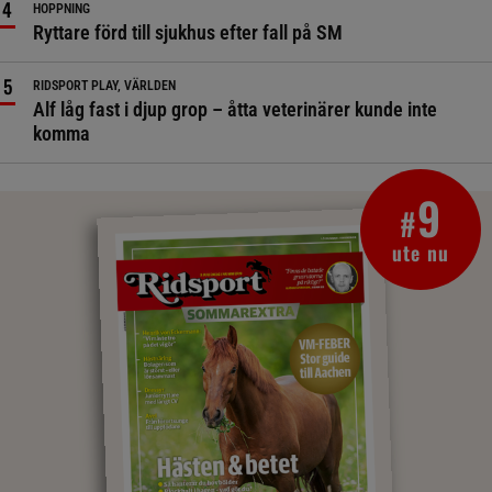
HOPPNING
Ryttare förd till sjukhus efter fall på SM
RIDSPORT PLAY, VÄRLDEN
Alf låg fast i djup grop – åtta veterinärer kunde inte
komma
9
#
ute nu