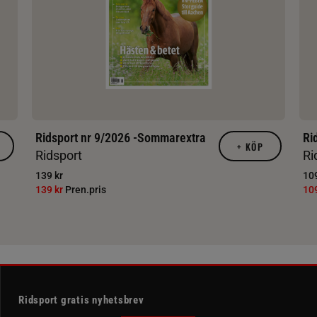
Ridsport nr 9/2026 -Sommarextra
Ri
+
KÖP
Ridsport
Ri
139 kr
109
139 kr
Pren.pris
10
Ridsport gratis nyhetsbrev