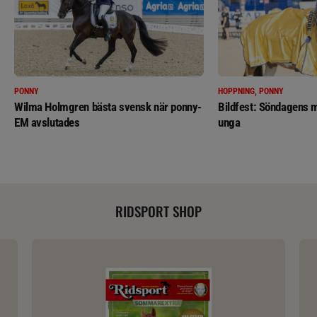
PONNY
HOPPNING, PONNY
Wilma Holmgren bästa svensk när ponny-
Bildfest: Söndagens m
EM avslutades
unga
RIDSPORT SHOP