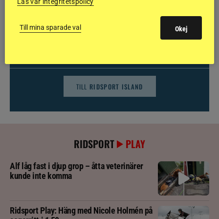
Läs vår integritetspolicy
Till mina sparade val
Okej
NYHETER
Brett politiskt stöd för förändringar i djursjukvården –
häst kan omfattas
TILL
RIDSPORT ISLAND
RIDSPORT
PLAY
Alf låg fast i djup grop – åtta veterinärer
kunde inte komma
Ridsport Play: Häng med Nicole Holmén på