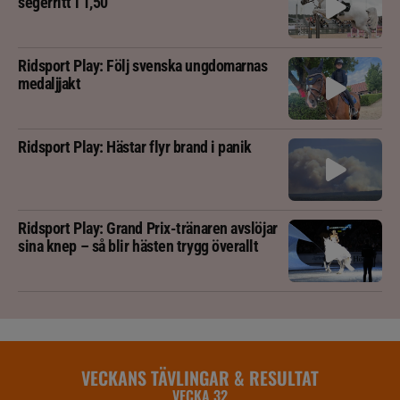
segerritt i 1,50
Ridsport Play: Följ svenska ungdomarnas
medaljjakt
Ridsport Play: Hästar flyr brand i panik
Ridsport Play: Grand Prix-tränaren avslöjar
sina knep – så blir hästen trygg överallt
VECKANS TÄVLINGAR & RESULTAT
VECKA 32