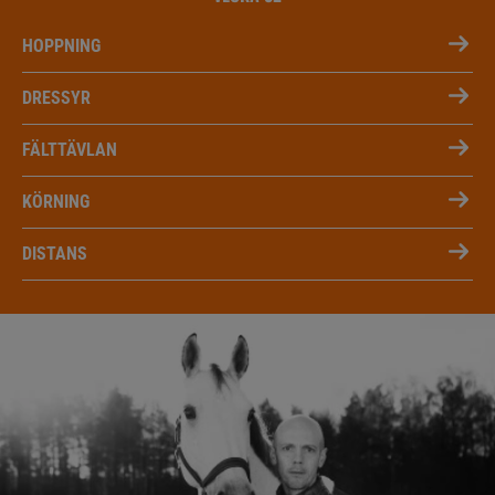
HOPPNING
DRESSYR
FÄLTTÄVLAN
KÖRNING
DISTANS