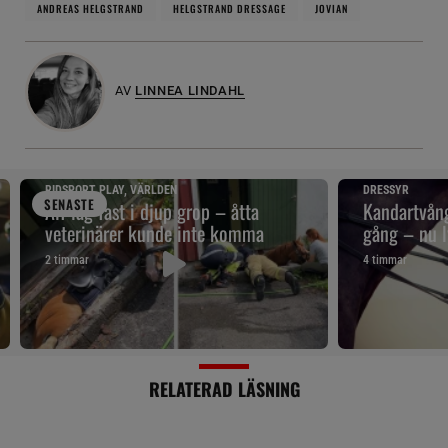
ANDREAS HELGSTRAND
HELGSTRAND DRESSAGE
JOVIAN
AV
LINNEA LINDAHL
RIDSPORT PLAY, VÄRLDEN
DRESSYR
SENAST
E
Alf låg fast i djup grop – åtta
Kandartvång
veterinärer kunde inte komma
gång – nu l
2 timmar
4 timmar
RELATERAD LÄSNING