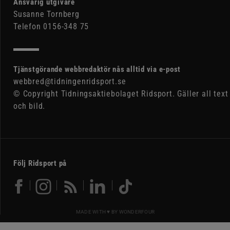
Ansvarig utgivare
Susanne Tornberg
Telefon 0156-348 75
Tjänstgörande webbredaktör nås alltid via e-post
webbred@tidningenridsport.se
© Copyright Tidningsaktiebolaget Ridsport. Gäller all text
och bild.
Följ Ridsport på
MADE WITH ♥ BY
WONDERFOUR