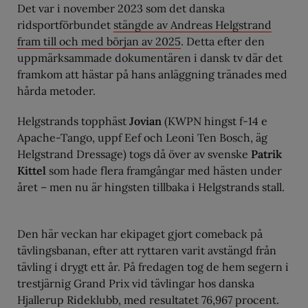
Det var i november 2023 som det danska
ridsportförbundet
stängde av Andreas Helgstrand
fram till och med början av 2025
. Detta efter den
uppmärksammade dokumentären i dansk tv där det
framkom att hästar på hans anläggning tränades med
hårda metoder.
Helgstrands topphäst
Jovian
(KWPN hingst f-14 e
Apache-Tango, uppf Eef och Leoni Ten Bosch, äg
Helgstrand Dressage) togs då över av svenske
Patrik
Kittel
som hade flera framgångar med hästen under
året – men nu är hingsten tillbaka i Helgstrands stall.
Den här veckan har ekipaget gjort comeback på
tävlingsbanan, efter att ryttaren varit avstängd från
tävling i drygt ett år. På fredagen tog de hem segern i
trestjärnig Grand Prix vid tävlingar hos danska
Hjallerup Rideklubb, med resultatet 76,967 procent.