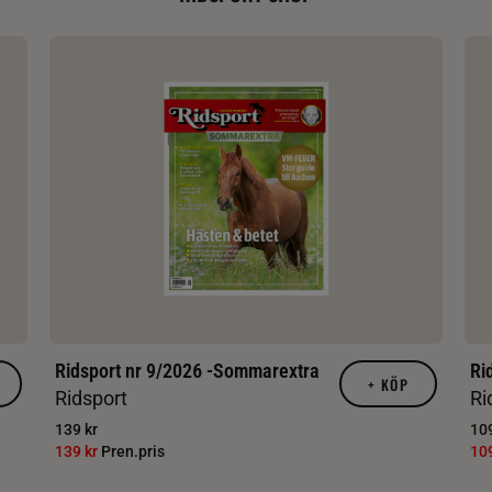
Ridsport nr 9/2026 -Sommarextra
Ri
+
KÖP
Ridsport
Ri
139 kr
109
139 kr
Pren.pris
10