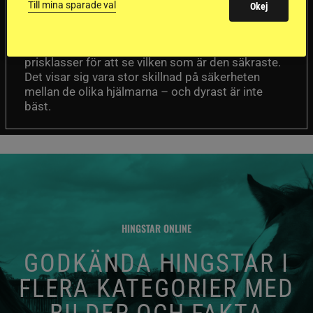
sämst i test
Till mina sparade val
Okej
Försäkringsbolaget
Stort test av ridhjälmar
Folksam har testat 15 ridhjälmar i olika
prisklasser för att se vilken som är den säkraste.
Det visar sig vara stor skillnad på säkerheten
mellan de olika hjälmarna – och dyrast är inte
bäst.
HINGSTAR ONLINE
GODKÄNDA HINGSTAR I
FLERA KATEGORIER MED