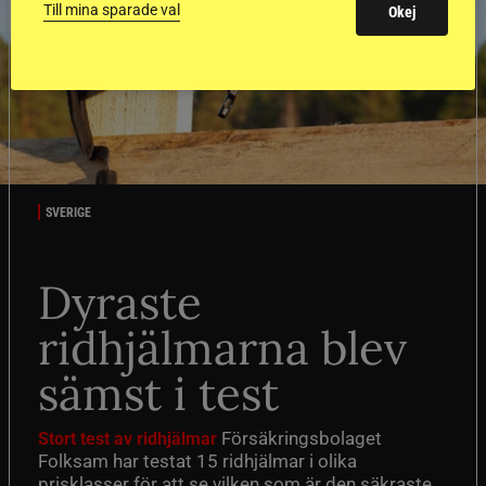
Till mina sparade val
Okej
SVERIGE
Dyraste
ridhjälmarna blev
sämst i test
Försäkringsbolaget
Stort test av ridhjälmar
Folksam har testat 15 ridhjälmar i olika
prisklasser för att se vilken som är den säkraste.