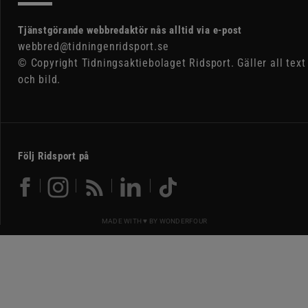
Tjänstgörande webbredaktör nås alltid via e-post
webbred@tidningenridsport.se
© Copyright Tidningsaktiebolaget Ridsport. Gäller all text
och bild.
Följ Ridsport på
MADE WITH ♥ BY
WONDERFOUR