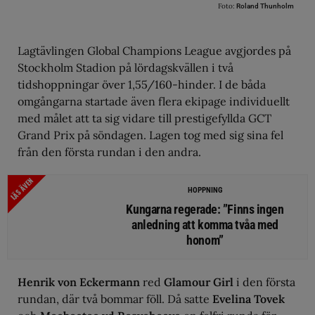
Foto:
Roland Thunholm
Lagtävlingen Global Champions League avgjordes på
Stockholm Stadion på lördagskvällen i två
tidshoppningar över 1,55/160-hinder. I de båda
omgångarna startade även flera ekipage individuellt
med målet att ta sig vidare till prestigefyllda GCT
Grand Prix på söndagen. Lagen tog med sig sina fel
från den första rundan i den andra.
LÄS ÄVEN
HOPPNING
Kungarna regerade: ”Finns ingen
anledning att komma tvåa med
honom”
Henrik von Eckermann
red
Glamour Girl
i den första
rundan, där två bommar föll. Då satte
Evelina Tovek