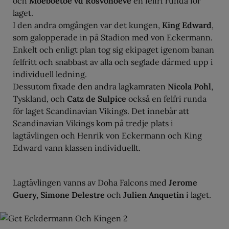
och
Moeboetoe vd Rosvohoeve
en felfri runda för
laget.
I den andra omgången var det kungen,
King Edward
,
som galopperade in på Stadion med von Eckermann.
Enkelt och enligt plan tog sig ekipaget igenom banan
felfritt och snabbast av alla och seglade därmed upp i
individuell ledning.
Dessutom fixade den andra lagkamraten
Nicola Pohl
,
Tyskland, och
Catz de Sulpice
också en felfri runda
för laget Scandinavian Vikings. Det innebär att
Scandinavian Vikings kom på tredje plats i
lagtävlingen och Henrik von Eckermann och King
Edward vann klassen individuellt.
Lagtävlingen vanns av Doha Falcons med
Jerome
Guery, Simone Delestre
och
Julien Anquetin
i laget.