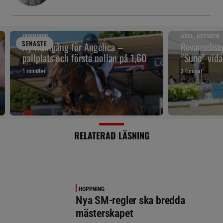
HOPPNING
AVEL, DRESSYR
SENAST
E
Ny framgång för Angelica –
Revanschseg
pallplats och första nollan på 1,60
”Sune” vidar
1 minuter
2 timmar
RELATERAD LÄSNING
HOPPNING
Nya SM-regler ska bredda
mästerskapet