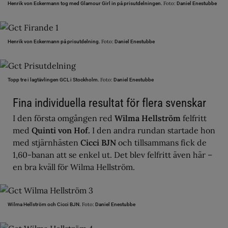
Foto:
Henrik von Eckermann tog med Glamour Girl in på prisutdelningen.
Daniel Enestubbe
Foto:
Henrik von Eckermann på prisutdelning.
Daniel Enestubbe
Foto:
Topp tre i lagtävlingen GCL i Stockholm.
Daniel Enestubbe
Fina individuella resultat för flera svenskar
I den första omgången red
Wilma Hellström
felfritt
med
Quinti von Hof.
I den andra rundan startade hon
med stjärnhästen
Cicci BJN
och tillsammans fick de
1,60-banan att se enkel ut. Det blev felfritt även här –
en bra kväll för Wilma Hellström.
Foto:
Wilma Hellström och Cicci BJN.
Daniel Enestubbe