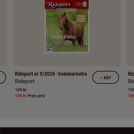
Ridsport nr 9/2026 -Sommarextra
Ri
+
KÖP
Ridsport
Ri
139 kr
109
139 kr
Pren.pris
10