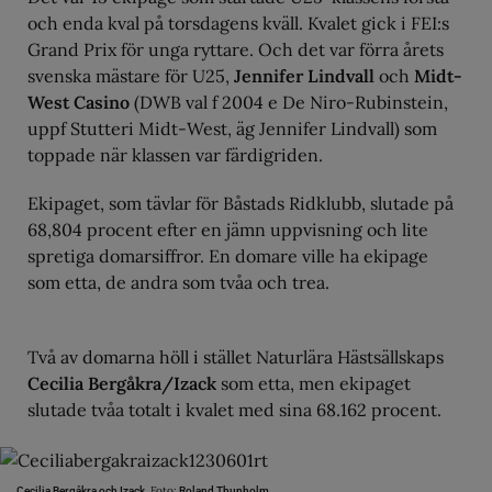
och enda kval på torsdagens kväll. Kvalet gick i FEI:s
Grand Prix för unga ryttare. Och det var förra årets
svenska mästare för U25,
Jennifer Lindvall
och
Midt-
West Casino
(DWB val f 2004 e De Niro-Rubinstein,
uppf Stutteri Midt-West, äg Jennifer Lindvall) som
toppade när klassen var färdigriden.
Ekipaget, som tävlar för Båstads Ridklubb, slutade på
68,804 procent efter en jämn uppvisning och lite
spretiga domarsiffror. En domare ville ha ekipage
som etta, de andra som tvåa och trea.
Två av domarna höll i stället Naturlära Hästsällskaps
Cecilia Bergåkra/Izack
som etta, men ekipaget
slutade tvåa totalt i kvalet med sina 68.162 procent.
Foto:
Cecilia Bergåkra och Izack.
Roland Thunholm