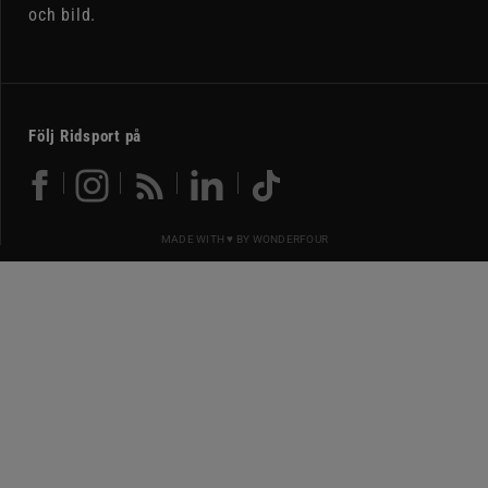
och bild.
Följ Ridsport på
MADE WITH ♥ BY
WONDERFOUR