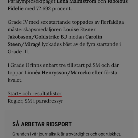
Paralympicsekipaget
Lena Malmström
och
Fabolous
Fidelie
med 72,692 procent.
Grade IV med sex startande toppades av flerfaldiga
mästerskapsmedaljören
Louise Etzner
Jakobsson/Goldstrike B.J
medan
Carolin
Steen/Miragé
lyckades bäst av de fyra startande i
Grade III.
I Grade II finns enbart tre till start på SM och där
toppar
Linnéa Henrysson/Marocko
efter första
kvalet.
Start- och resultatlistor
Regler, SM i paradressyr
SÅ ARBETAR RIDSPORT
Grunden i vår journalistik är trovärdighet och opartiskhet.