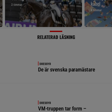
kabel
2 timmar
4 timmar
RELATERAD LÄSNING
DRESSYR
De är svenska paramästare
DRESSYR
VM-truppen tar form –