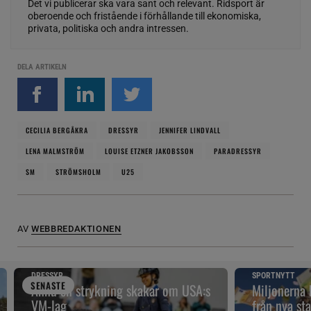
Det vi publicerar ska vara sant och relevant. Ridsport är
oberoende och fristående i förhållande till ekonomiska,
privata, politiska och andra intressen.
DELA ARTIKELN
CECILIA BERGÅKRA
DRESSYR
JENNIFER LINDVALL
LENA MALMSTRÖM
LOUISE ETZNER JAKOBSSON
PARADRESSYR
SM
STRÖMSHOLM
U25
AV
WEBBREDAKTIONEN
DRESSYR
SPORTNYTT
SENAST
E
Ännu en strykning skakar om USA:s
Miljonerna
VM-lag
från nya sta