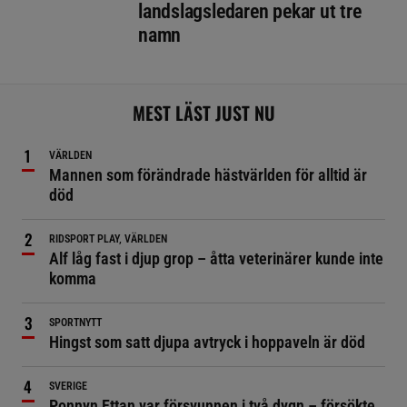
landslagsledaren pekar ut tre
namn
MEST LÄST JUST NU
VÄRLDEN
Mannen som förändrade hästvärlden för alltid är
död
RIDSPORT PLAY, VÄRLDEN
Alf låg fast i djup grop – åtta veterinärer kunde inte
komma
SPORTNYTT
Hingst som satt djupa avtryck i hoppaveln är död
SVERIGE
Ponnyn Ettan var försvunnen i två dygn – försökte