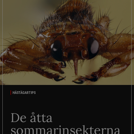
HÄSTÄGARTIPS
De åtta
sommarinsekterna