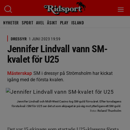
NYHETER
SPORT
AVEL
ÅSIKT
PLAY
ISLAND
DRESSYR
1 JUNI 2023 19:59
Jennifer Lindvall vann SM-
kvalet för U25
Mästerskap
SM i dressyr på Strömsholm har kickat
igång med de första kvalen.
Jennifer Lindvall och Midt-West Casino tog SM-guld förra året. Efter torsdagens
första kval i SM för U25 ser det ut som ekipaget är på väg mot ytterligare ett SM-guld.
Foto:
Roland Thunholm
Det var 15 ekipage som startade U25-klassens första