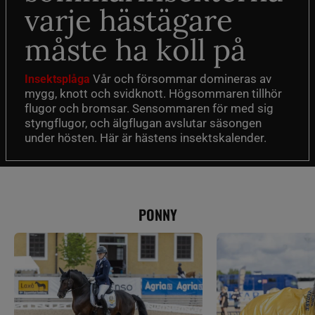
varje hästägare
måste ha koll på
Vår och försommar domineras av
Insektsplåga
mygg, knott och svidknott. Högsommaren tillhör
flugor och bromsar. Sensommaren för med sig
styngflugor, och älgflugan avslutar säsongen
under hösten. Här är hästens insektskalender.
PONNY