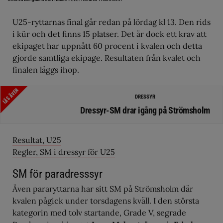
U25-ryttarnas final går redan på lördag kl 13. Den rids
i kür och det finns 15 platser. Det är dock ett krav att
ekipaget har uppnått 60 procent i kvalen och detta
gjorde samtliga ekipage. Resultaten från kvalet och
finalen läggs ihop.
LÄS ÄVEN
DRESSYR
Dressyr-SM drar igång på Strömsholm
Resultat, U25
Regler, SM i dressyr för U25
SM för paradresssyr
Även pararyttarna har sitt SM på Strömsholm där
kvalen pågick under torsdagens kväll. I den största
kategorin med tolv startande, Grade V, segrade