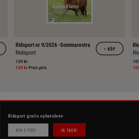
Ridsport nr 9/2026 -Sommarextra
Ri
+
KÖP
Ridsport
Ri
139 kr
109
139 kr
Pren.pris
10
Ridsport gratis nyhetsbrev
JA TACK!