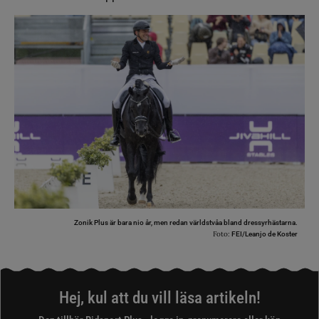
Zonik Plus är bara nio år, men redan världstvåa bland dressyrhästarna.
Foto:
FEI/Leanjo de Koster
Hej, kul att du vill läsa artikeln!