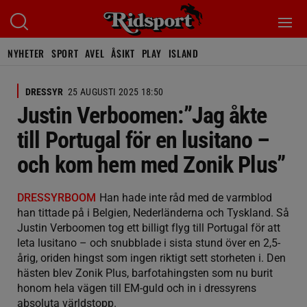
NYHETER
SPORT
AVEL
ÅSIKT
PLAY
ISLAND
DRESSYR
25 AUGUSTI 2025 18:50
Justin Verboomen:”Jag åkte
till Portugal för en lusitano –
och kom hem med Zonik Plus”
DRESSYRBOOM
Han hade inte råd med de varmblod
han tittade på i Belgien, Nederländerna och Tyskland. Så
Justin Verboomen tog ett billigt flyg till Portugal för att
leta lusitano – och snubblade i sista stund över en 2,5-
årig, oriden hingst som ingen riktigt sett storheten i. Den
hästen blev Zonik Plus, barfotahingsten som nu burit
honom hela vägen till EM-guld och in i dressyrens
absoluta världstopp.