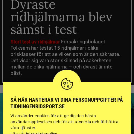
Dyraste
ridhjälmarna blev
sämst i test
Försäkringsbolaget
Stort test av ridhjälmar
Folksam har testat 15 ridhjälmar i olika
prisklasser för att se vilken som är den säkraste.
Det visar sig vara stor skillnad på säkerheten
mellan de olika hjälmarna – och dyrast är inte
bäst.
SÅ HÄR HANTERAR VI DINA PERSONUPPGIFTER PÅ
TIDNINGENRIDSPORT.SE
Vi använder cookies för att ge dig den bästa
användarupplevelsen och för att utveckla och förbättra
HINGSTAR ONLINE
våra tjänster.
Läs vår integritetspolicy