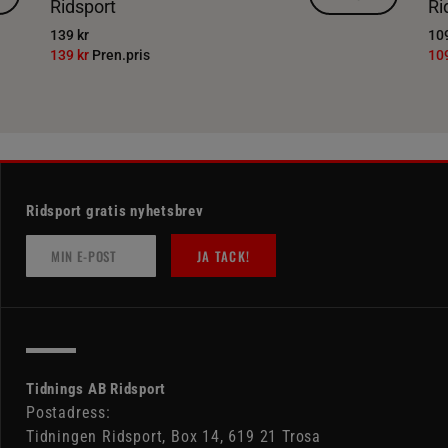
Ridsport
Ri
139 kr
109
139 kr
Pren.pris
10
Ridsport gratis nyhetsbrev
JA TACK!
Tidnings AB Ridsport
Postadress:
Tidningen Ridsport, Box 14, 619 21 Trosa