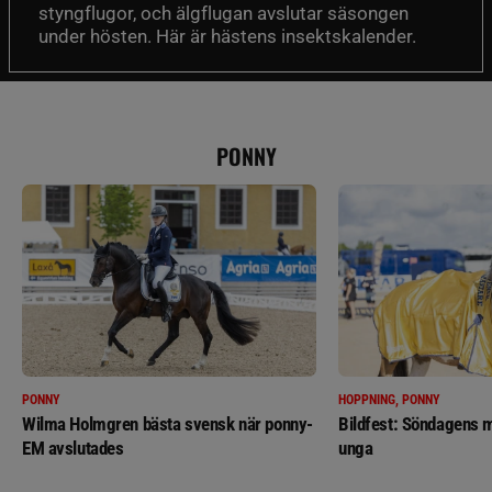
styngflugor, och älgflugan avslutar säsongen
under hösten. Här är hästens insektskalender.
PONNY
PONNY
HOPPNING, PONNY
Wilma Holmgren bästa svensk när ponny-
Bildfest: Söndagens m
EM avslutades
unga