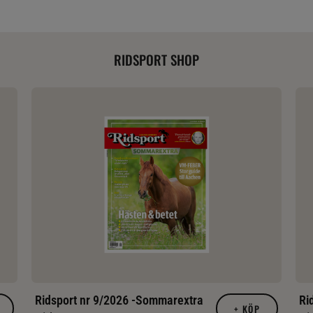
RIDSPORT SHOP
Ridsport nr 9/2026 -Sommarextra
Ri
+
KÖP