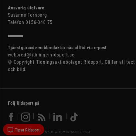
Ansvarig utgivare
Susanne Tornberg
Telefon 0156-348 75
Tjänstgörande webbredaktör nås alltid via e-post
webbred@tidningenridsport.se
© Copyright Tidningsaktiebolaget Ridsport. Gäller all text
och bild.
Följ Ridsport på
Tipsa Ridsport
MADE WITH ♥ BY
WONDERFOUR