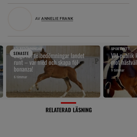
AV
ANNELIE FRANK
FÖLBEDÖMNINGAR
SPORTNYTT
SENAST
E
Dags för fölbedömningar landet
VM-publik k
runt – var med och skapa föl-
mot hästväl
bonanza!
9 timmar
6 timmar
RELATERAD LÄSNING