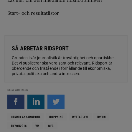
Läs mer om den inledande tidshoppningen
Start- och resultatlistor
SÅ ARBETAR RIDSPORT
Grunden i vår journalistik är trovärdighet och opartiskhet.
Det vi publicerar ska vara sant och relevant. Ridsport är
oberoende och fristående i förhållande till ekonomiska,
privata, politiska och andra intressen.
DELA ARTIKELN
HENRIK ANKARCRONA
HOPPNING
RYTTAR-VM
TRYON
TRYON2018
VM
WEG