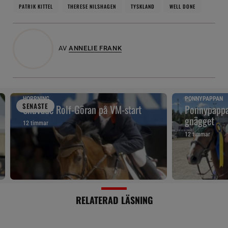
PATRIK KITTEL
THERESE NILSHAGEN
TYSKLAND
WELL DONE
AV
ANNELIE FRANK
HOPPNING
PONNYPAPPAN
SENAST
E
Snuvade Rolf-Göran på VM-start
Ponnypappan
gnägget
12 timmar
12 timmar
RELATERAD LÄSNING