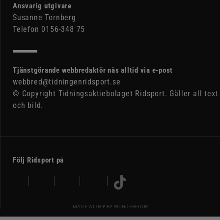
Ansvarig utgivare
Susanne Tornberg
Telefon 0156-348 75
Tjänstgörande webbredaktör nås alltid via e-post
webbred@tidningenridsport.se
© Copyright Tidningsaktiebolaget Ridsport. Gäller all text
och bild.
Följ Ridsport på
MADE WITH ♥ BY
WONDERFOUR