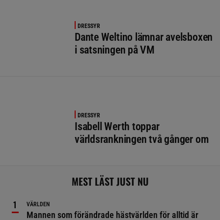
DRESSYR
Dante Weltino lämnar avelsboxen
i satsningen på VM
DRESSYR
Isabell Werth toppar
världsrankningen två gånger om
MEST LÄST JUST NU
VÄRLDEN
Mannen som förändrade hästvärlden för alltid är