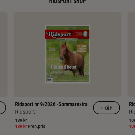
RIDSPORT SHOP
Ridsport nr 9/2026 -Sommarextra
Ri
+
KÖP
Ridsport
Ri
139 kr
109
139 kr
Pren.pris
10