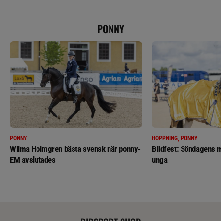
PONNY
PONNY
HOPPNING, PONNY
Wilma Holmgren bästa svensk när ponny-
Bildfest: Söndagens m
EM avslutades
unga