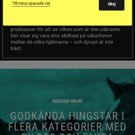
sämst i test
Till mina sparade val
Okej
Försäkringsbolaget
Stort test av ridhjälmar
Folksam har testat 15 ridhjälmar i olika
prisklasser för att se vilken som är den säkraste.
Det visar sig vara stor skillnad på säkerheten
mellan de olika hjälmarna – och dyrast är inte
bäst.
HINGSTAR ONLINE
GODKÄNDA HINGSTAR I
FLERA KATEGORIER MED