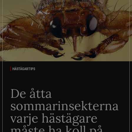
HÄSTÄGARTIPS
De åtta
sommarinsekterna
varje hästägare
måste ha koll på