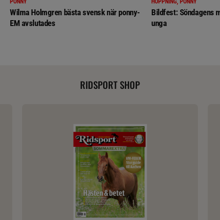
PONNY
HOPPNING, PONNY
Wilma Holmgren bästa svensk när ponny-
Bildfest: Söndagens m
EM avslutades
unga
RIDSPORT SHOP