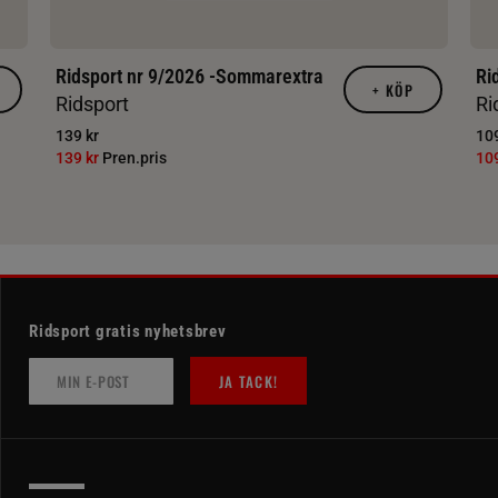
Ridsport nr 9/2026 -Sommarextra
Ri
+
KÖP
Ridsport
Ri
139 kr
109
139 kr
Pren.pris
10
Ridsport gratis nyhetsbrev
JA TACK!