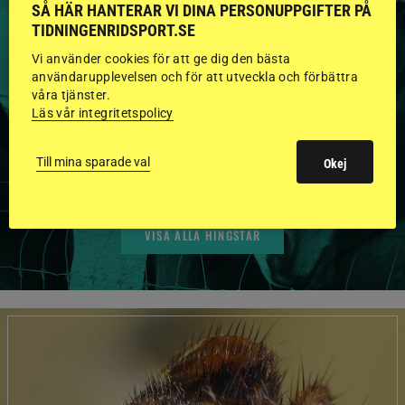
SÅ HÄR HANTERAR VI DINA PERSONUPPGIFTER PÅ
TIDNINGENRIDSPORT.SE
HINGSTAR ONLINE
Vi använder cookies för att ge dig den bästa
användarupplevelsen och för att utveckla och förbättra
GODKÄNDA HINGSTAR I
våra tjänster.
Läs vår integritetspolicy
FLERA KATEGORIER MED
BILDER OCH FAKTA
Till mina sparade val
Okej
VISA ALLA HINGSTAR