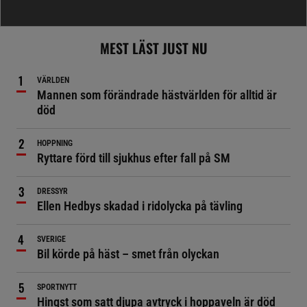
MEST LÄST JUST NU
VÄRLDEN
Mannen som förändrade hästvärlden för alltid är
död
HOPPNING
Ryttare förd till sjukhus efter fall på SM
DRESSYR
Ellen Hedbys skadad i ridolycka på tävling
SVERIGE
Bil körde på häst – smet från olyckan
SPORTNYTT
Hingst som satt djupa avtryck i hoppaveln är död