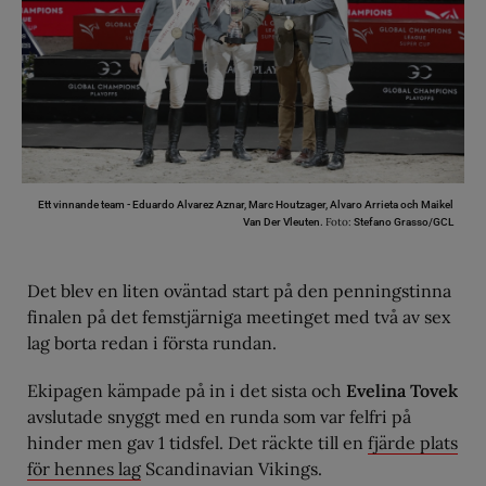
Ett vinnande team - Eduardo Alvarez Aznar, Marc Houtzager, Alvaro Arrieta och Maikel
Foto:
Van Der Vleuten.
Stefano Grasso/GCL
Det blev en liten oväntad start på den penningstinna
finalen på det femstjärniga meetinget med två av sex
lag borta redan i första rundan.
Ekipagen kämpade på in i det sista och
Evelina Tovek
avslutade snyggt med en runda som var felfri på
hinder men gav 1 tidsfel. Det räckte till en
fjärde plats
för hennes lag
Scandinavian Vikings.