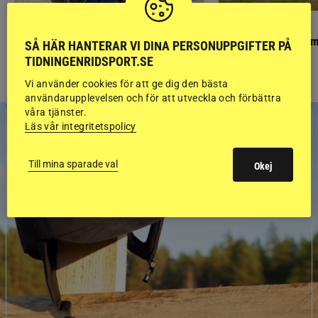
PONNYPAPPAN
GÄSTBLOGGEN
Ponnypappan: Kärlek från första gnägget
Finaldag med jubileum
SÅ HÄR HANTERAR VI DINA PERSONUPPGIFTER PÅ
TIDNINGENRIDSPORT.SE
Vi använder cookies för att ge dig den bästa
användarupplevelsen och för att utveckla och förbättra
våra tjänster.
Läs vår integritetspolicy
Till mina sparade val
Okej