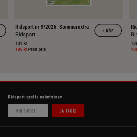
Ridsport nr 9/2026 -Sommarextra
Ri
+
KÖP
Ridsport
Ri
139 kr
109
139 kr
Pren.pris
10
Ridsport gratis nyhetsbrev
JA TACK!