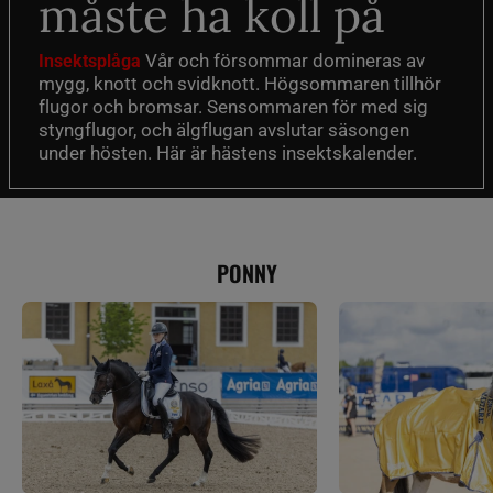
måste ha koll på
Vår och försommar domineras av
Insektsplåga
mygg, knott och svidknott. Högsommaren tillhör
flugor och bromsar. Sensommaren för med sig
styngflugor, och älgflugan avslutar säsongen
under hösten. Här är hästens insektskalender.
PONNY