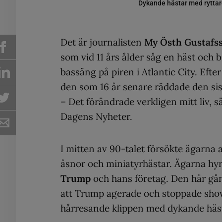
Dykande hästar med ryttare
Det är journalisten
My Östh Gustafs
som vid 11 års ålder såg en häst och 
bassäng på piren i Atlantic City. Ef
den som 16 år senare räddade den si
– Det förändrade verkligen mitt liv, sä
Dagens Nyheter.
I mitten av 90-talet försökte ägarna
åsnor och miniatyrhästar. Ägarna hy
Trump
och hans företag. Den här gån
att Trump agerade och stoppade sh
hårresande klippen med dykande häst