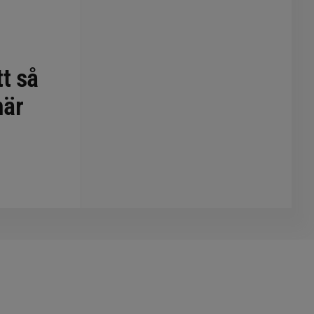
tt så
här