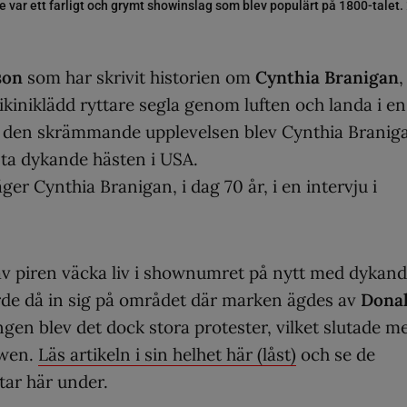
 var ett farligt och grymt showinslag som blev populärt på 1800-talet.
son
som har skrivit historien om
Cynthia Branigan
,
bikiniklädd ryttare segla genom luften och landa i en
ter den skrämmande upplevelsen blev Cynthia Branig
sta dykande hästen i USA.
ger Cynthia Branigan, i dag 70 år, i en intervju i
 av piren väcka liv i shownumret på nytt med dykan
rde då in sig på området där marken ägdes av
Dona
gen blev det dock stora protester, vilket slutade m
owen.
Läs artikeln i sin helhet här (låst)
och se de
ar här under.