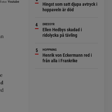
Foto:
Youtube
Hingst som satt djupa avtryck i
hoppaveln är död
DRESSYR
Ellen Hedbys skadad i
ridolycka på tävling
an
HOPPNING
Henrik von Eckermann red i
från alla i Frankrike
de
ld
ed