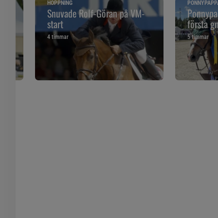
HOPPNING
PONNYPAPP
ska
Snuvade Rolf-Göran på VM-
Ponnypap
start
första g
4 timmar
5 timmar