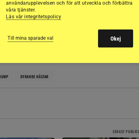
användarupplevelsen och för att utveckla och förbättra
våra tjänster.
Läs vår integritetspolicy
h opartiskhet. Det vi publicerar ska vara sant och relevant.
llande till ekonomiska, privata, politiska och andra intressen.
Till mina sparade val
Okej
RUMP
DYKANDE HÄSTAR
SENAST
PUBLIC