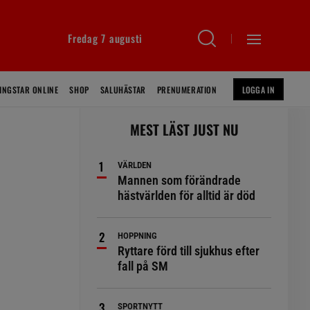
Fredag 7 augusti
INGSTAR ONLINE
SHOP
SALUHÄSTAR
PRENUMERATION
LOGGA IN
MEST LÄST JUST NU
VÄRLDEN
Mannen som förändrade
hästvärlden för alltid är död
a
HOPPNING
Ryttare förd till sjukhus efter
fall på SM
SPORTNYTT