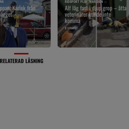
AN
RIDSPORT PLAY, VÄRLDEN
pan: Kärlek från
Alf låg fast i djup grop – åtta
nägget
veterinärer kunde inte
komma
8 timmar
RELATERAD LÄSNING