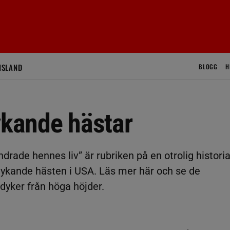
ISLAND
BLOGG
H
ykande hästar
rade hennes liv” är rubriken på en otrolig histori
ykande hästen i USA. Läs mer här och se de
yker från höga höjder.