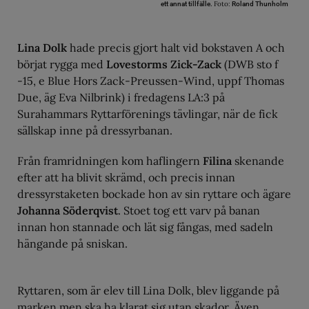
Foto:
ett annat tillfälle.
Roland Thunholm
Lina Dolk
hade precis gjort halt vid bokstaven A och
börjat rygga med
Lovestorms Zick-Zack
(DWB sto f
-15, e Blue Hors Zack-Preussen-Wind, uppf Thomas
Due, äg Eva Nilbrink) i fredagens LA:3 på
Surahammars Ryttarförenings tävlingar, när de fick
sällskap inne på dressyrbanan.
Från framridningen kom haflingern
Filina
skenande
efter att ha blivit skrämd, och precis innan
dressyrstaketen bockade hon av sin ryttare och ägare
Johanna Söderqvist
. Stoet tog ett varv på banan
innan hon stannade och lät sig fångas, med sadeln
hängande på sniskan.
Ryttaren, som är elev till Lina Dolk, blev liggande på
marken men ska ha klarat sig utan skador. Även