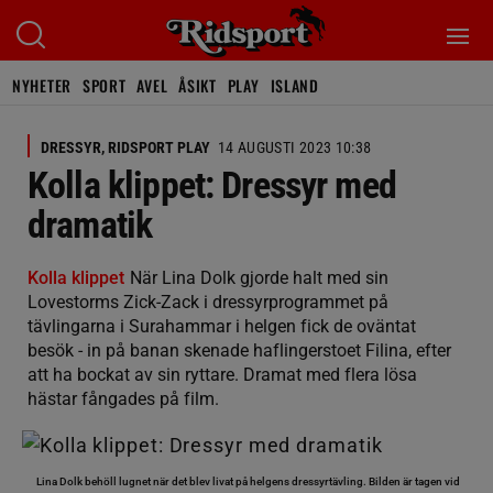
NYHETER
SPORT
AVEL
ÅSIKT
PLAY
ISLAND
DRESSYR, RIDSPORT PLAY
14 AUGUSTI 2023 10:38
Kolla klippet: Dressyr med
dramatik
Kolla klippet
När Lina Dolk gjorde halt med sin
Lovestorms Zick-Zack i dressyrprogrammet på
tävlingarna i Surahammar i helgen fick de oväntat
besök - in på banan skenade haflingerstoet Filina, efter
att ha bockat av sin ryttare. Dramat med flera lösa
hästar fångades på film.
Lina Dolk behöll lugnet när det blev livat på helgens dressyrtävling. Bilden är tagen vid