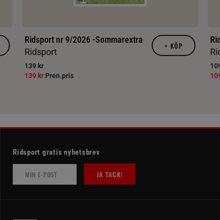
Ridsport nr 9/2026 -Sommarextra
Ri
+
KÖP
Ridsport
Ri
139 kr
109
139 kr
Pren.pris
10
Ridsport gratis nyhetsbrev
JA TACK!