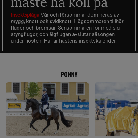
måste ha koll på
Vår och försommar domineras av
Insektsplåga
mygg, knott och svidknott. Högsommaren tillhör
flugor och bromsar. Sensommaren för med sig
styngflugor, och älgflugan avslutar säsongen
under hösten. Här är hästens insektskalender.
PONNY