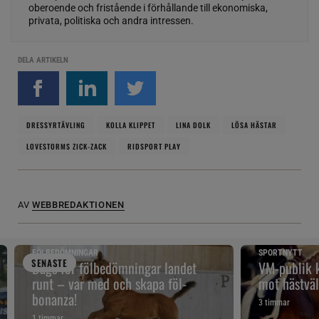
oberoende och fristående i förhållande till ekonomiska,
privata, politiska och andra intressen.
DELA ARTIKELN
DRESSYRTÄVLING
KOLLA KLIPPET
LINA DOLK
LÖSA HÄSTAR
LOVESTORMS ZICK-ZACK
RIDSPORT PLAY
AV
WEBBREDAKTIONEN
FÖLBEDÖMNINGAR
SPORTNYTT
SENAST
E
Dags för fölbedömningar landet
VM-publik k
runt – var med och skapa föl-
mot hästväl
bonanza!
3 timmar
1 timmar