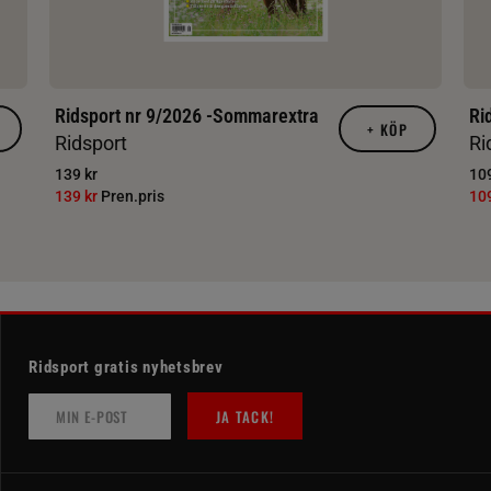
Ridsport nr 9/2026 -Sommarextra
Ri
+
KÖP
Ridsport
Ri
139 kr
109
139 kr
Pren.pris
10
Ridsport gratis nyhetsbrev
JA TACK!