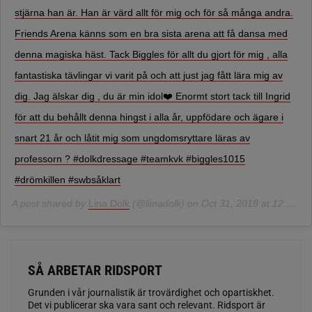
stjärna han är. Han är värd allt för mig och för så många andra.
Friends Arena känns som en bra sista arena att få dansa med
denna magiska häst. Tack Biggles för allt du gjort för mig , alla
fantastiska tävlingar vi varit på och att just jag fått lära mig av
dig. Jag älskar dig , du är min idol❤️ Enormt stort tack till Ingrid
för att du behållt denna hingst i alla år, uppfödare och ägare i
snart 21 år och låtit mig som ungdomsryttare läras av
professorn ? #dolkdressage #teamkvk #biggles1015
#drömkillen #swbsåklart
A post shared by
Lina Dolk
(@liinadolk) on
Oct 31, 2018 at 12:04am PDT
SÅ ARBETAR RIDSPORT
Grunden i vår journalistik är trovärdighet och opartiskhet.
Det vi publicerar ska vara sant och relevant. Ridsport är