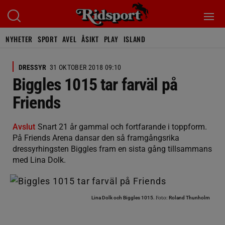
NYHETER
SPORT
AVEL
ÅSIKT
PLAY
ISLAND
DRESSYR
31 OKTOBER 2018 09:10
Biggles 1015 tar farväl på
Friends
Avslut
Snart 21 år gammal och fortfarande i toppform.
På Friends Arena dansar den så framgångsrika
dressyrhingsten Biggles fram en sista gång tillsammans
med Lina Dolk.
Foto:
Lina Dolk och Biggles 1015.
Roland Thunholm