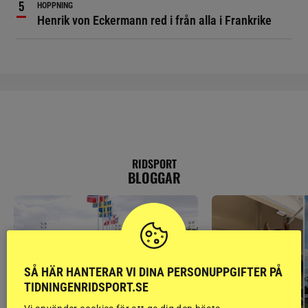
HOPPNING
Henrik von Eckermann red i från alla i Frankrike
RIDSPORT
BLOGGAR
SÅ HÄR HANTERAR VI DINA PERSONUPPGIFTER PÅ
TIDNINGENRIDSPORT.SE