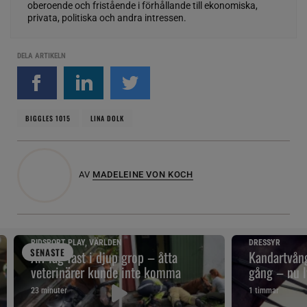
oberoende och fristående i förhållande till ekonomiska,
privata, politiska och andra intressen.
DELA ARTIKELN
BIGGLES 1015
LINA DOLK
AV
MADELEINE VON KOCH
RIDSPORT PLAY, VÄRLDEN
DRESSYR
SENAST
E
Alf låg fast i djup grop – åtta
Kandartvång
veterinärer kunde inte komma
gång – nu l
23 minuter
1 timmar