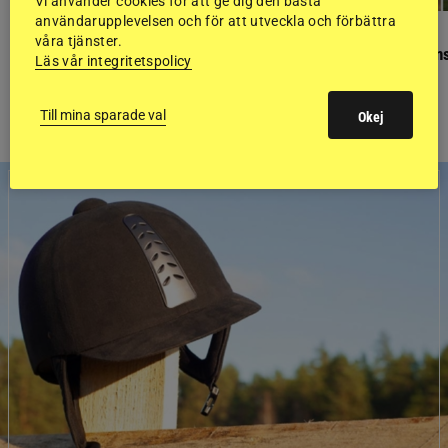
Vi använder cookies för att ge dig den bästa
användarupplevelsen och för att utveckla och förbättra
GÄSTBLOGGEN
GÄSTBLOGGEN
våra tjänster.
Finaldag med jubileumsutställning
Så gick det på helgens
Läs vår integritetspolicy
Till mina sparade val
Okej