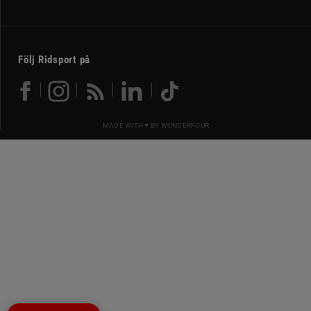
Följ Ridsport på
MADE WITH ♥ BY
WONDERFOUR