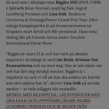
Så sent som i söndags vann
Biggles 1015
(SWB, f 1998,
e Björsells Briar-Krevad, uppf/äg Fam. Ingrid
Lundberg Persson) och
Lina Dolk
finalen av
LiveArena & DressagePower Grand Prix Tour. Efter
många framgångsrika år på dressyrarenorna tar
hingsten snart farväl och blir pensionär. Hans sista
tävling blir på Friends Arena under Sweden
International Horse Show.
”Biggles är snart 21 år och har varit på absolut
toppnivå i så många år med
Jan Brink, Kristian Von
Krusenstierna
och nu med mig. Han är min bästa vän
och har lärt mig otroligt mycket. Biggles är i
toppform nu och vi vill att han ska avsluta sin karriär
som den stjärna han är”, skriver
Lina Dolk
på sociala
medier – se hela inlägget här nedanför.
ARTIKEL MED BILDSPECIAL: LÄS INTERVJUER MED
LINA DOLK OCH UPPFÖDARE/ÄGARE INGRID
LUNDBERG PERSSON OCH SE BILDER FRÅN