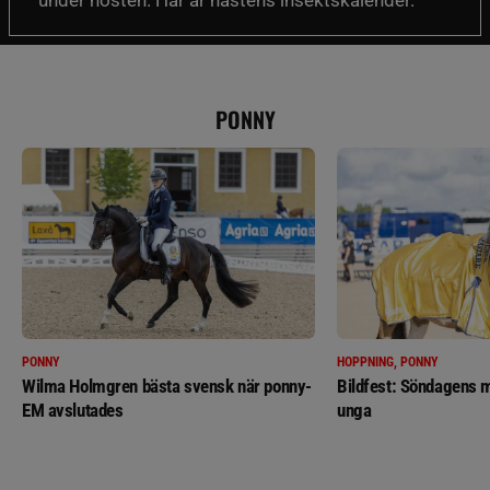
PONNY
PONNY
HOPPNING, PONNY
Wilma Holmgren bästa svensk när ponny-
Bildfest: Söndagens m
EM avslutades
unga