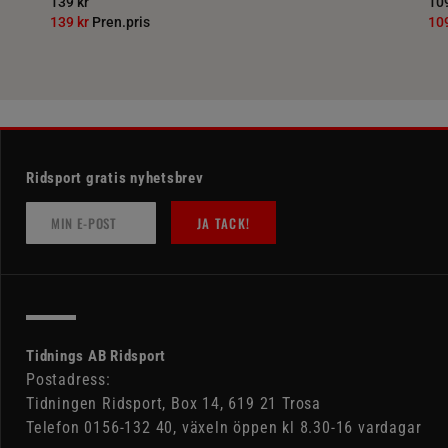
139 kr
109
139 kr
Pren.pris
10
Ridsport gratis nyhetsbrev
JA TACK!
Tidnings AB Ridsport
Postadress:
Tidningen Ridsport, Box 14, 619 21 Trosa
Telefon 0156-132 40, växeln öppen kl 8.30-16 vardagar