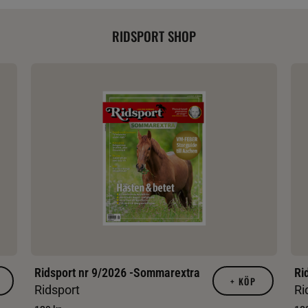
RIDSPORT SHOP
Ridsport nr 9/2026 -Sommarextra
Ri
+
KÖP
Ridsport
Ri