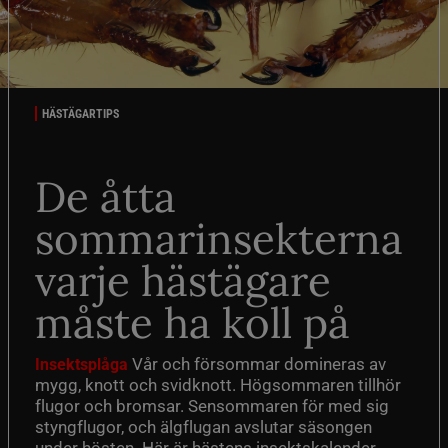
HÄSTÄGARTIPS
De åtta
sommarinsekterna
varje hästägare
måste ha koll på
Vår och försommar domineras av
Insektsplåga
mygg, knott och svidknott. Högsommaren tillhör
flugor och bromsar. Sensommaren för med sig
styngflugor, och älgflugan avslutar säsongen
under hösten. Här är hästens insektskalender.