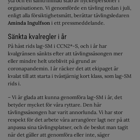
yta och en samtrimmad stab av nyckelpersoner i
organisationen. Vi genomförde en tävling redan i juli,
enligt alla försiktighetsmått, berättar tävlingsledaren
Aminda Ingulfson
i ett pressmeddelande.
Sänkta kvalregler i år
På häst rids lag-SM i CCN2*-S, och i år har
kvalgränsen sänkts efter att tävlingssäsongen mer
eller mindre helt uteblivit på grund av
coronapandemin. I år räcker det att ekipaget är
kvalat till att starta i tvåstjärnig kort klass, som lag-SM
rids i.
– Vi är glada att kunna genomföra lag-SM i år, det
betyder mycket för våra ryttare. Den här
tävlingssäsongen har varit annorlunda. Vi har stor
respekt för det arbete våra arrangörer lagt ner på att
anpassa sina tävlingsplatser, och de beslut man tagit
när det gäller att genomföra eller inte, säger