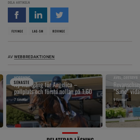
DELA ARTIKELN
FLYINGE
LAG-SM
REVINGE
AV
WEBBREDAKTIONEN
HOPPNING
AVEL, DRESSYR
SENAST
E
Ny framgång för Angelica –
Revanschseg
pallplats och första nollan på 1,60
”Sune” vidar
7 timmar
9 timmar
RELATERAD LÄSNING