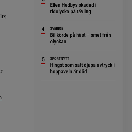
Ellen Hedbys skadad i
ridolycka på tävling
lts
SVERIGE
Bil körde på häst – smet från
olyckan
SPORTNYTT
Hingst som satt djupa avtryck i
ör
hoppaveln är död
n
.