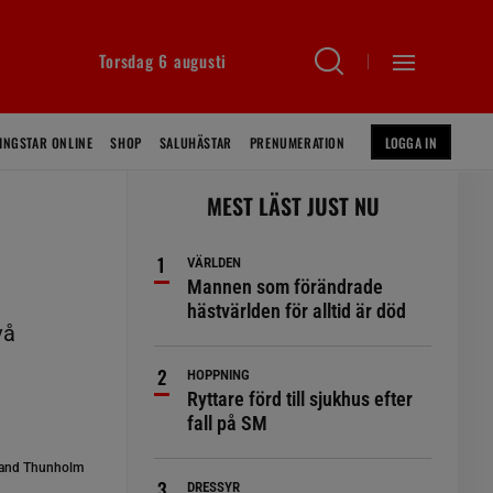
Torsdag 6 augusti
INGSTAR ONLINE
SHOP
SALUHÄSTAR
PRENUMERATION
LOGGA IN
MEST LÄST JUST NU
VÄRLDEN
Mannen som förändrade
hästvärlden för alltid är död
vå
HOPPNING
Ryttare förd till sjukhus efter
fall på SM
and Thunholm
DRESSYR