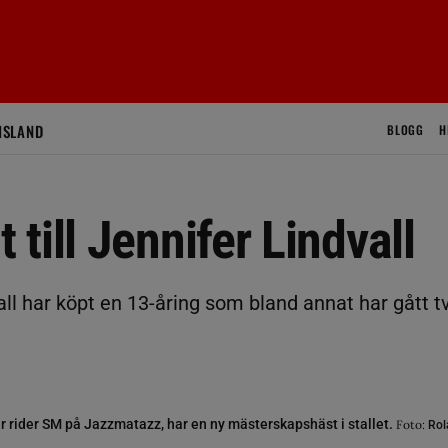
ISLAND
BLOGG
H
till Jennifer Lindvall
all har köpt en 13-åring som bland annat har gått t
är rider SM på Jazzmatazz, har en ny mästerskapshäst i stallet.
Foto:
Rol