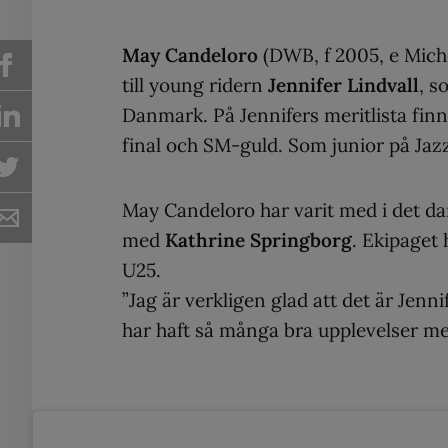
May Candeloro
(DWB, f 2005, e Miche
till young ridern
Jennifer Lindvall
, s
Danmark. På Jennifers meritlista fin
final och SM-guld. Som junior på Jazz
May Candeloro har varit med i det da
med
Kathrine Springborg
. Ekipaget 
U25.
”Jag är verkligen glad att det är Jen
har haft så många bra upplevelser me