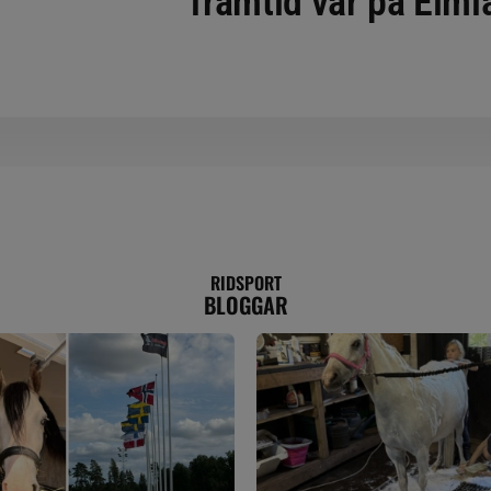
framtid var på Elmi
RIDSPORT
BLOGGAR