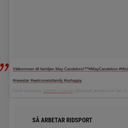
Välkommen till familjen May Candeloro!??#MayCandeloro #Mic
#newstar #welcometofamily #sohappy
A post shared by
Jennifer Lindvall
(@lindvall_jennifer) on
Jan 11,
SÅ ARBETAR RIDSPORT