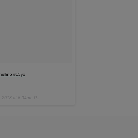
hellino #13yo
 2018 at 6:04am PST