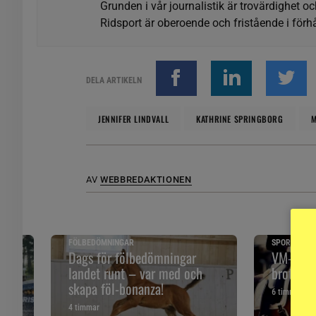
Grunden i vår journalistik är trovärdighet oc
Ridsport är oberoende och fristående i förhå
DELA ARTIKELN
JENNIFER LINDVALL
KATHRINE SPRINGBORG
M
AV
WEBBREDAKTIONEN
FÖLBEDÖMNINGAR
SPORTNYTT
 och
Dags för fölbedömningar
VM-publi
landet runt – var med och
brott mo
skapa föl-bonanza!
6 timmar
4 timmar