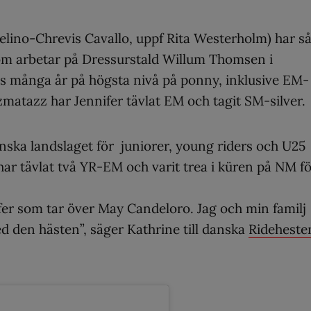
lino-Chrevis Cavallo, uppf Rita Westerholm) har så
om arbetar på Dressurstald Willum Thomsen i
ns många år på högsta nivå på ponny, inklusive EM-
matazz har Jennifer tävlat EM och tagit SM-silver.
nska landslaget för juniorer, young riders och U25
har tävlat två YR-EM och varit trea i küren på NM f
nifer som tar över May Candeloro. Jag och min familj
d den hästen”, säger Kathrine till danska
Rideheste