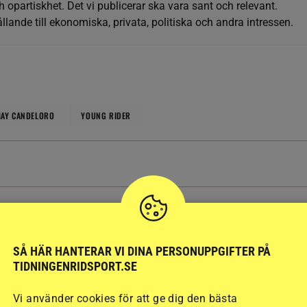
h opartiskhet. Det vi publicerar ska vara sant och relevant.
llande till ekonomiska, privata, politiska och andra intressen.
AY CANDELORO
YOUNG RIDER
SENAST
PUBLIC
AVELSNYHETER
k kan rapportera
Therese tog täten bland
SÅ HÄR HANTERAR VI DINA PERSONUPPGIFTER PÅ
t hästvälfärd
svenska 5-årsekipagen
TIDNINGENRIDSPORT.SE
7 timmar
Vi använder cookies för att ge dig den bästa