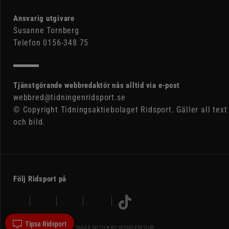
Ansvarig utgivare
Susanne Tornberg
Telefon 0156-348 75
Tjänstgörande webbredaktör nås alltid via e-post
webbred@tidningenridsport.se
© Copyright Tidningsaktiebolaget Ridsport. Gäller all text
och bild.
Följ Ridsport på
Tipsa Ridsport
MADE WITH ♥ BY
WONDERFOUR