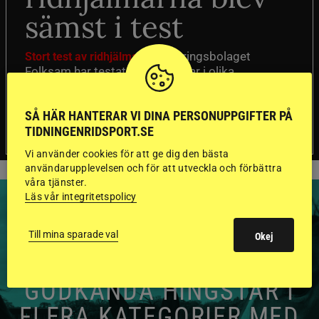
sämst i test
Försäkringsbolaget
Stort test av ridhjälmar
Folksam har testat 15 ridhjälmar i olika
prisklasser för att se vilken som är den säkraste.
Det visar sig vara stor skillnad på säkerheten
SÅ HÄR HANTERAR VI DINA PERSONUPPGIFTER PÅ
mellan de olika hjälmarna – och dyrast är inte
TIDNINGENRIDSPORT.SE
bäst.
Vi använder cookies för att ge dig den bästa
användarupplevelsen och för att utveckla och förbättra
våra tjänster.
Läs vår integritetspolicy
Till mina sparade val
Okej
HINGSTAR ONLINE
GODKÄNDA HINGSTAR I
FLERA KATEGORIER MED