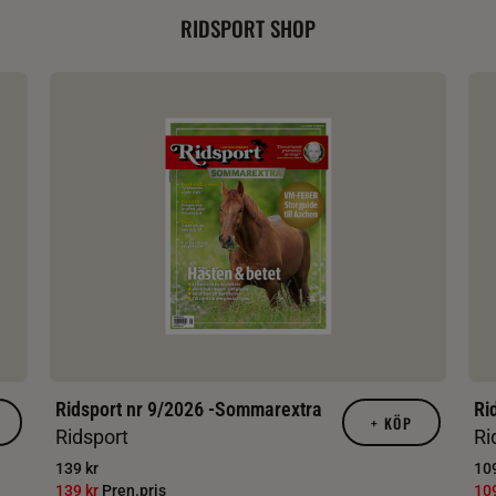
RIDSPORT SHOP
Ridsport nr 9/2026 -Sommarextra
Ri
+
KÖP
Ridsport
Ri
139 kr
109
139 kr
Pren.pris
10