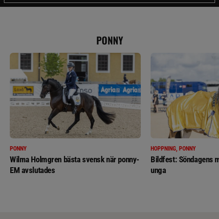
PONNY
PONNY
HOPPNING, PONNY
Wilma Holmgren bästa svensk när ponny-
Bildfest: Söndagens m
EM avslutades
unga