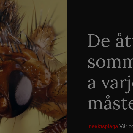
De åt
somm
a var
måste
Insektsplåga
Vår o