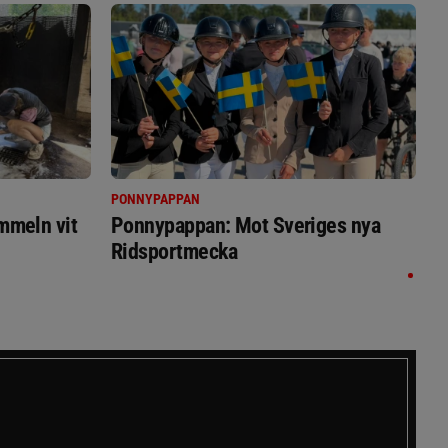
PONNYPAPPAN
immeln vit
Ponnypappan: Mot Sveriges nya
Ridsportmecka