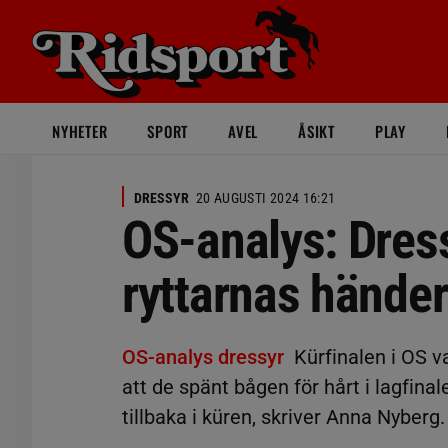
NYHETER
SPORT
AVEL
ÅSIKT
PLAY
DRESSYR
20 AUGUSTI 2024 16:21
OS-analys: Dress
ryttarnas händer
OS-analys dressyr
Kürfinalen i OS v
att de spänt bågen för hårt i lagfina
tillbaka i küren, skriver Anna Nyberg.