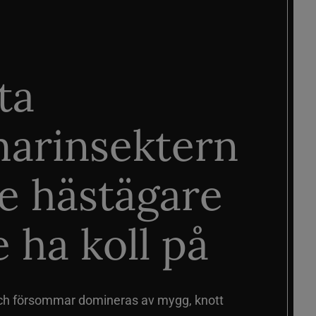
ta
arinsektern
je hästägare
 ha koll på
ch försommar domineras av mygg, knott