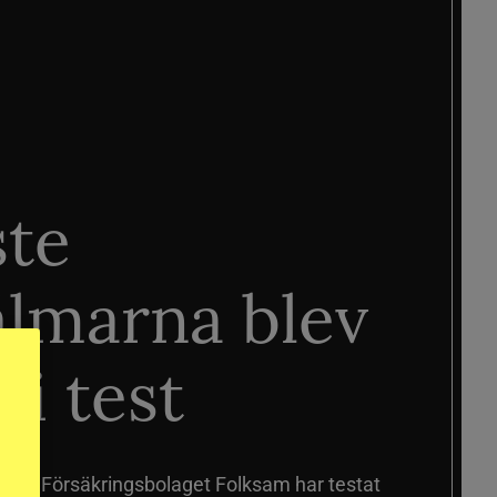
ste
älmarna blev
 i test
älmar
Försäkringsbolaget Folksam har testat