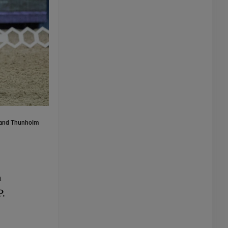
and Thunholm
å
.