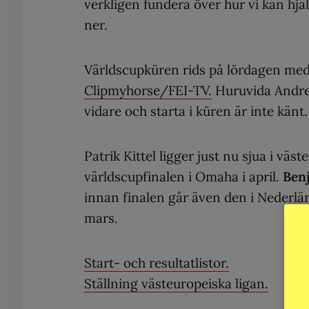
verkligen fundera över hur vi kan hjä
ner.
Världscupküren rids på lördagen med s
Clipmyhorse/FEI-TV.
Huruvida Andre
vidare och starta i küren är inte känt.
Patrik Kittel ligger just nu sjua i väst
världscupfinalen i Omaha i april.
Ben
innan finalen går även den i Nederl
mars.
Start- och resultatlistor.
Ställning västeuropeiska ligan.