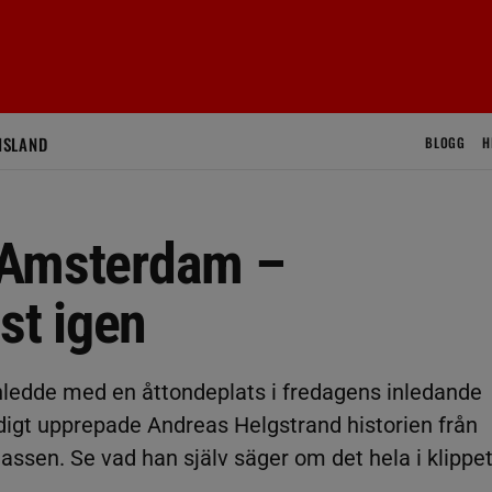
ISLAND
BLOGG
H
i Amsterdam –
st igen
 inledde med en åttondeplats i fredagens inledande
igt upprepade Andreas Helgstrand historien från
assen. Se vad han själv säger om det hela i klippe