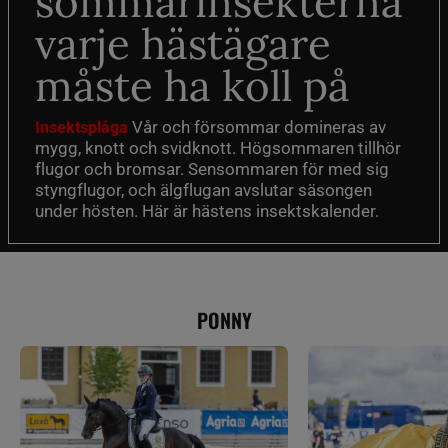
sommarinsekterna
varje hästägare
måste ha koll på
Vår och försommar domineras av
Insektsplåga
mygg, knott och svidknott. Högsommaren tillhör
flugor och bromsar. Sensommaren för med sig
styngflugor, och älgflugan avslutar säsongen
under hösten. Här är hästens insektskalender.
PONNY