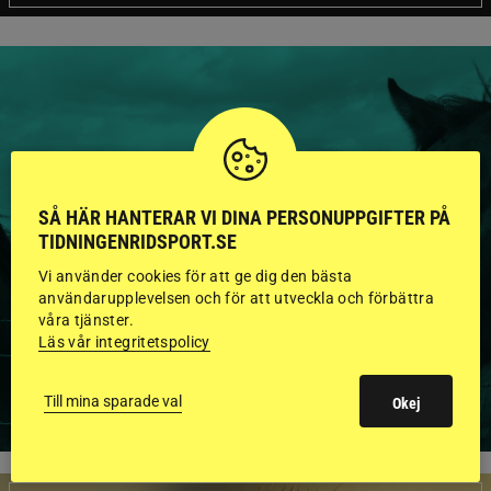
HINGSTAR ONLINE
GODKÄNDA HINGSTAR I
SÅ HÄR HANTERAR VI DINA PERSONUPPGIFTER PÅ
TIDNINGENRIDSPORT.SE
FLERA KATEGORIER MED
Vi använder cookies för att ge dig den bästa
BILDER OCH FAKTA
användarupplevelsen och för att utveckla och förbättra
våra tjänster.
Läs vår integritetspolicy
VISA ALLA HINGSTAR
Till mina sparade val
Okej