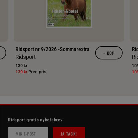
Ridsport nr 9/2026 -Sommarextra
Ri
+
KÖP
Ridsport
Ri
139 kr
109
139 kr
Pren.pris
10
Ridsport gratis nyhetsbrev
JA TACK!