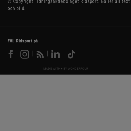
© Copyright Tidningsaktiebolaget Ridsport. Gäller all text
och bild.
Följ Ridsport på
MADE WITH ♥ BY
WONDERFOUR