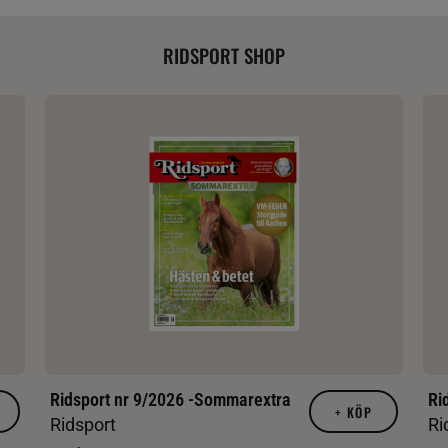
RIDSPORT SHOP
Ridsport nr 9/2026 -Sommarextra
Ri
+
KÖP
Ridsport
Ri