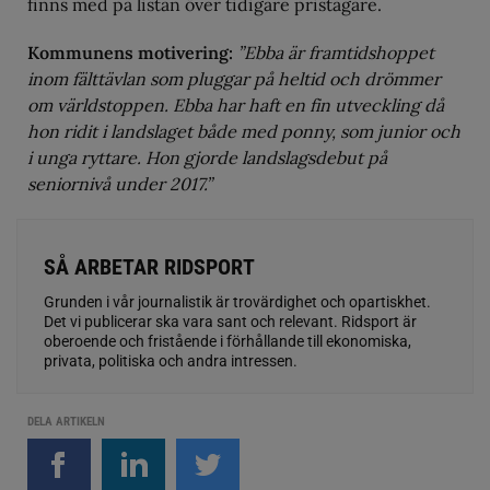
finns med på listan över tidigare pristagare.
Kommunens motivering:
”Ebba är framtidshoppet
inom fälttävlan som pluggar på heltid och drömmer
om världstoppen. Ebba har haft en fin utveckling då
hon ridit i landslaget både med ponny, som junior och
i unga ryttare. Hon gjorde landslagsdebut på
seniornivå under 2017.”
SÅ ARBETAR RIDSPORT
Grunden i vår journalistik är trovärdighet och opartiskhet.
Det vi publicerar ska vara sant och relevant. Ridsport är
oberoende och fristående i förhållande till ekonomiska,
privata, politiska och andra intressen.
DELA ARTIKELN