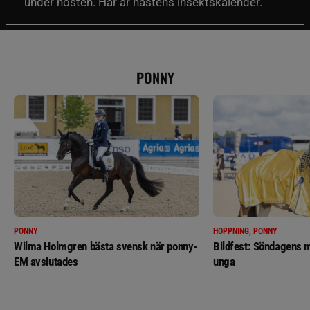
under hösten. Här är hästens insektskalender.
PONNY
PONNY
HOPPNING, PONNY
Wilma Holmgren bästa svensk när ponny-
Bildfest: Söndagens m
EM avslutades
unga