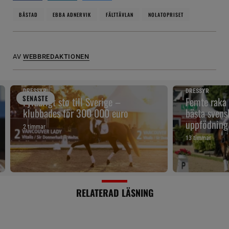
BÅSTAD
EBBA ADNERVIK
FÄLTTÄVLAN
NOLATOPRISET
AV
WEBBREDAKTIONEN
DRESSYR
DRESSYR
SENAST
E
Fyraårigt sto till Sverige –
Femte raka
klubbades för 300 000 euro
bästa svens
uppfödning
2 timmar
13 timmar
RELATERAD LÄSNING