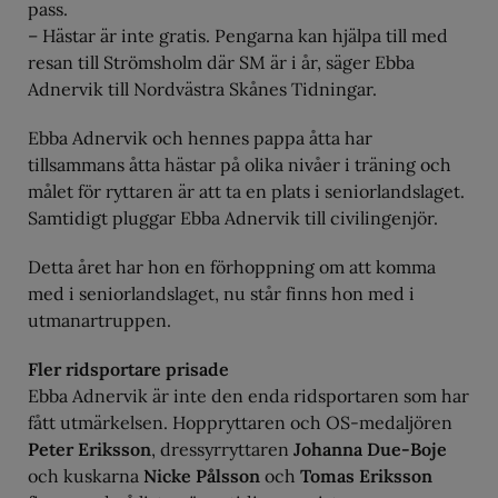
pass.
– Hästar är inte gratis. Pengarna kan hjälpa till med
resan till Strömsholm där SM är i år, säger Ebba
Adnervik till Nordvästra Skånes Tidningar.
Ebba Adnervik och hennes pappa åtta har
tillsammans åtta hästar på olika nivåer i träning och
målet för ryttaren är att ta en plats i seniorlandslaget.
Samtidigt pluggar Ebba Adnervik till civilingenjör.
Detta året har hon en förhoppning om att komma
med i seniorlandslaget, nu står finns hon med i
utmanartruppen.
Fler ridsportare prisade
Ebba Adnervik är inte den enda ridsportaren som har
fått utmärkelsen. Hoppryttaren och OS-medaljören
Peter Eriksson
, dressyrryttaren
Johanna Due‐Boje
och kuskarna
Nicke Pålsson
och
Tomas Eriksson