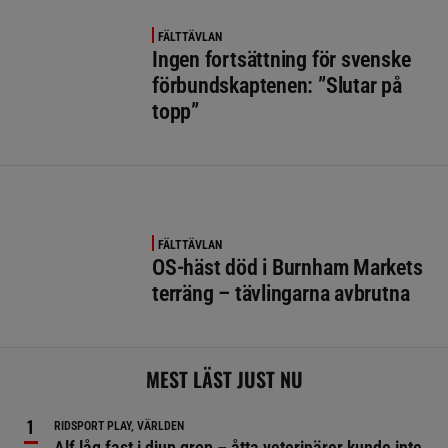
FÄLTTÄVLAN
Ingen fortsättning för svenske
förbundskaptenen: ”Slutar på
topp”
FÄLTTÄVLAN
OS-häst död i Burnham Markets
terräng – tävlingarna avbrutna
MEST LÄST JUST NU
RIDSPORT PLAY, VÄRLDEN
Alf låg fast i djup grop – åtta veterinärer kunde inte