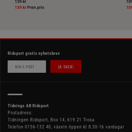
139 kr
109
139 kr
Pren.pris
10
Ridsport gratis nyhetsbrev
JA TACK!
Tidnings AB Ridsport
Postadress:
Tidningen Ridsport, Box 14, 619 21 Trosa
Telefon 0156-132 40, växeln öppen kl 8.30-16 vardagar