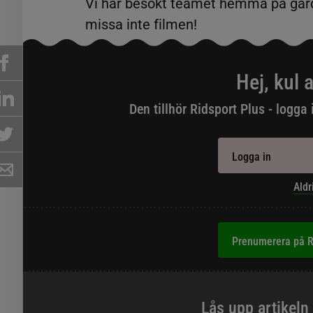
Vi har besökt teamet hemma på gårde
missa inte filmen!
Hej, kul a
Den tillhör Ridsport Plus - logga 
Logga in
Aldr
Prenumerera på R