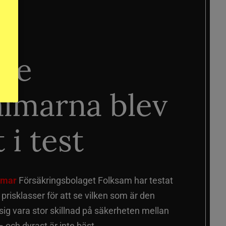
ste
älmarna blev
 i test
älmar
Försäkringsbolaget Folksam har testat
a prisklasser för att se vilken som är den
 sig vara stor skillnad på säkerheten mellan
 och dyrast är inte bäst.