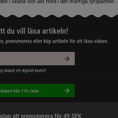
n i Skåne och åkt med i det maffiga fyrspannet -
tt du vill läsa artikeln!
in, prenumerera eller köp artikeln för att läsa vidare.
ig skapat ett digitalt konto?
idsport från 119:-/mån