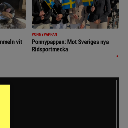
PONNYPAPPAN
immeln vit
Ponnypappan: Mot Sveriges nya
Ridsportmecka