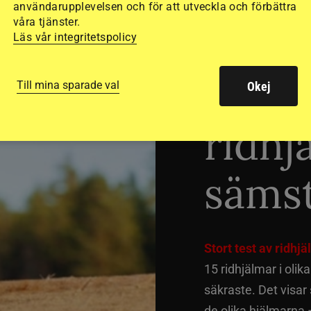
användarupplevelsen och för att utveckla och förbättra
våra tjänster.
Läs vår integritetspolicy
Dyra
Till mina sparade val
Okej
ridhj
sämst
Stort test av ridhj
15 ridhjälmar i olik
säkraste. Det visar
de olika hjälmarna –