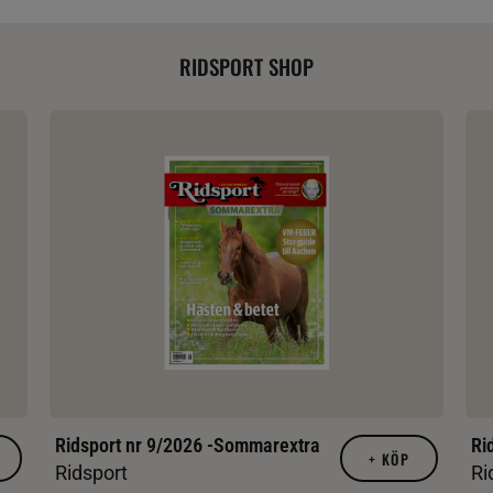
RIDSPORT SHOP
Ridsport nr 9/2026 -Sommarextra
Ri
+
KÖP
Ridsport
Ri