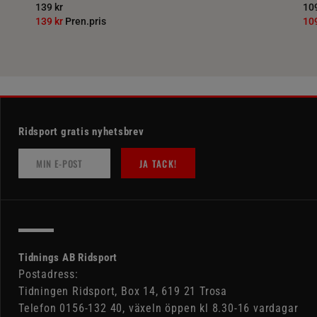
139 kr
109
139 kr
Pren.pris
10
Ridsport gratis nyhetsbrev
JA TACK!
Tidnings AB Ridsport
Postadress:
Tidningen Ridsport, Box 14, 619 21 Trosa
Telefon 0156-132 40, växeln öppen kl 8.30-16 vardagar