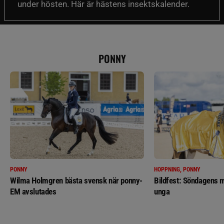
under hösten. Här är hästens insektskalender.
PONNY
PONNY
HOPPNING, PONNY
Wilma Holmgren bästa svensk när ponny-
Bildfest: Söndagens m
EM avslutades
unga