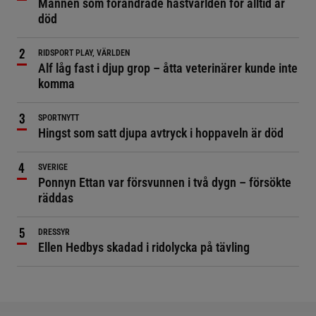
Mannen som förändrade hästvärlden för alltid är
död
RIDSPORT PLAY, VÄRLDEN
Alf låg fast i djup grop – åtta veterinärer kunde inte
komma
SPORTNYTT
Hingst som satt djupa avtryck i hoppaveln är död
SVERIGE
Ponnyn Ettan var försvunnen i två dygn – försökte
räddas
DRESSYR
Ellen Hedbys skadad i ridolycka på tävling