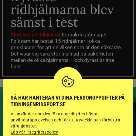
ridhjälmarna blev
sämst i test
Försäkringsbolaget
Stort test av ridhjälmar
Folksam har testat 15 ridhjälmar i olika
prisklasser för att se vilken som är den säkraste.
Det visar sig vara stor skillnad på säkerheten
mellan de olika hjälmarna – och dyrast är inte
bäst.
SÅ HÄR HANTERAR VI DINA PERSONUPPGIFTER PÅ
TIDNINGENRIDSPORT.SE
Vi använder cookies för att ge dig den bästa
HINGSTAR ONLINE
användarupplevelsen och för att utveckla och förbättra
våra tjänster.
GODKÄNDA HINGSTAR I
Läs vår integritetspolicy