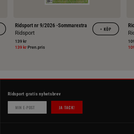
Ridsport nr 9/2026 -Sommarextra
Ri
+
KÖP
Ridsport
Ri
139 kr
109
139 kr
Pren.pris
10
Ridsport gratis nyhetsbrev
JA TACK!