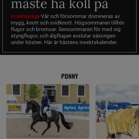
måste ha koll på
Vår och försommar domineras av
Insektsplåga
mygg, knott och svidknott. Högsommaren tillhör
flugor och bromsar. Sensommaren för med sig
styngflugor, och älgflugan avslutar säsongen
under hösten. Här är hästens insektskalender.
PONNY