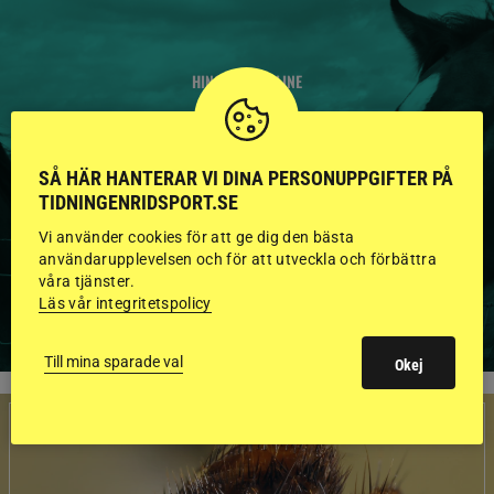
HINGSTAR ONLINE
GODKÄNDA HINGSTAR I
FLERA KATEGORIER MED
SÅ HÄR HANTERAR VI DINA PERSONUPPGIFTER PÅ
TIDNINGENRIDSPORT.SE
BILDER OCH FAKTA
Vi använder cookies för att ge dig den bästa
användarupplevelsen och för att utveckla och förbättra
våra tjänster.
VISA ALLA HINGSTAR
Läs vår integritetspolicy
Till mina sparade val
Okej