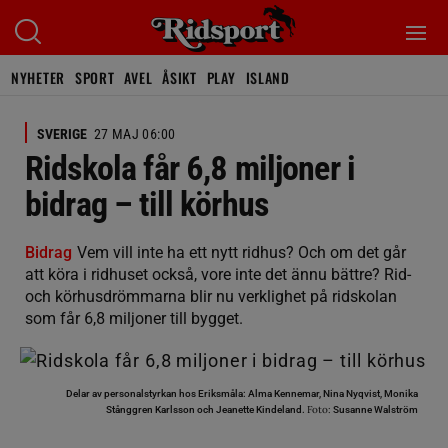
NYHETER
SPORT
AVEL
ÅSIKT
PLAY
ISLAND
SVERIGE
27 MAJ 06:00
Ridskola får 6,8 miljoner i
bidrag – till körhus
Bidrag
Vem vill inte ha ett nytt ridhus? Och om det går
att köra i ridhuset också, vore inte det ännu bättre? Rid-
och körhusdrömmarna blir nu verklighet på ridskolan
som får 6,8 miljoner till bygget.
Delar av personalstyrkan hos Eriksmåla: Alma Kennemar, Nina Nyqvist, Monika
Foto:
Stånggren Karlsson och Jeanette Kindeland.
Susanne Walström