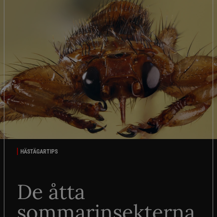
HÄSTÄGARTIPS
De åtta
sommarinsekterna