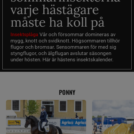
varje hästägare
måste ha koll på
Vår och försommar domineras av
Insektsplåga
mygg, knott och svidknott. Högsommaren tillhör
flugor och bromsar. Sensommaren för med sig
styngflugor, och älgflugan avslutar säsongen
under hösten. Här är hästens insektskalender.
PONNY