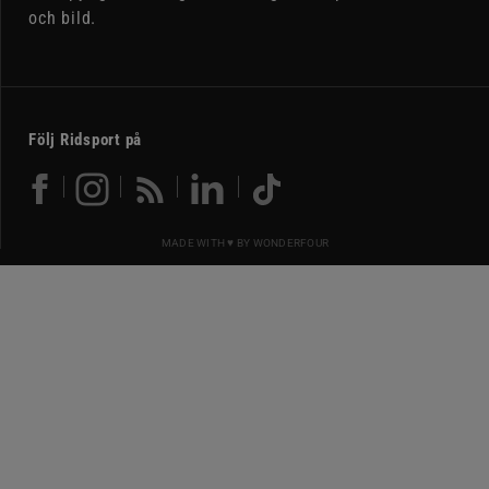
och bild.
Följ Ridsport på
MADE WITH ♥ BY
WONDERFOUR