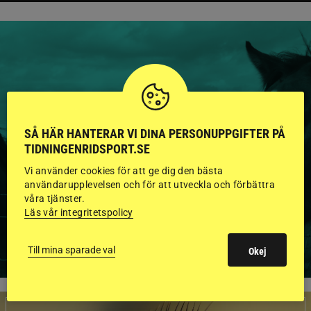
HINGSTAR ONLINE
GODKÄNDA HINGSTAR I
SÅ HÄR HANTERAR VI DINA PERSONUPPGIFTER PÅ
FLERA KATEGORIER MED
TIDNINGENRIDSPORT.SE
Vi använder cookies för att ge dig den bästa
BILDER OCH FAKTA
användarupplevelsen och för att utveckla och förbättra
våra tjänster.
Läs vår integritetspolicy
VISA ALLA HINGSTAR
Till mina sparade val
Okej