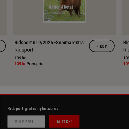
Ridsport nr 9/2026 -Sommarextra
Ri
+
KÖP
Ridsport
Ri
139 kr
109
139 kr
Pren.pris
10
Ridsport gratis nyhetsbrev
JA TACK!