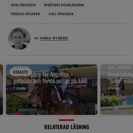
IRINA JÖRGENSEN
NYKÖPINGS RIDANLÄGGNING
PERNILLA LÖVSTRÖM
STALL JÖRGENSEN
AV
ANNA NYBERG
HOPPNING
AVEL, DRESSYR
SENAST
E
Ny framgång för Angelica –
Revanschseg
pallplats och första nollan på 1,60
”Sune” vidar
7 timmar
9 timmar
RELATERAD LÄSNING