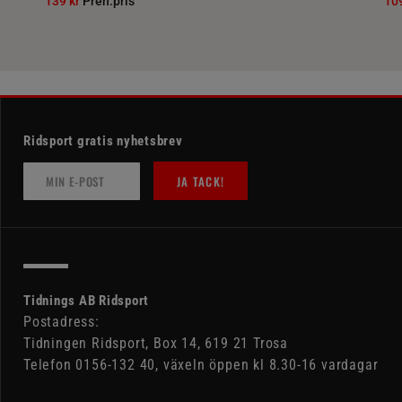
139 kr
Pren.pris
10
Ridsport gratis nyhetsbrev
JA TACK!
Tidnings AB Ridsport
Postadress:
Tidningen Ridsport, Box 14, 619 21 Trosa
Telefon 0156-132 40, växeln öppen kl 8.30-16 vardagar