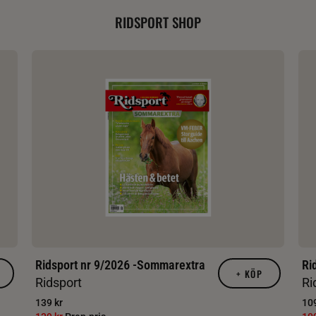
RIDSPORT SHOP
Ridsport nr 9/2026 -Sommarextra
Ri
+
KÖP
Ridsport
Ri
139 kr
109