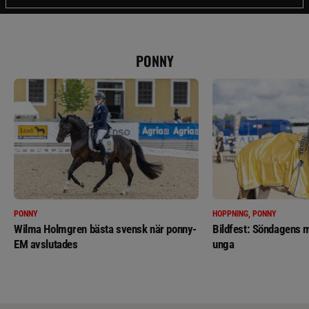
PONNY
PONNY
HOPPNING, PONNY
Wilma Holmgren bästa svensk när ponny-
Bildfest: Söndagens m
EM avslutades
unga