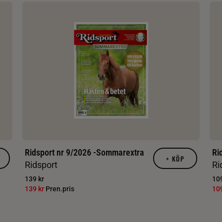
Ridsport nr 9/2026 -Sommarextra
Ri
+
KÖP
Ridsport
Ri
139 kr
109
139 kr
Pren.pris
10