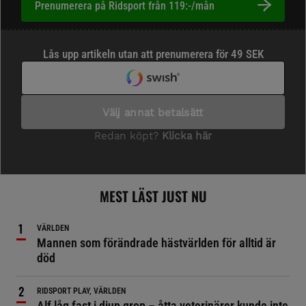
Prenumerera på Ridsport från 119:-/mån
MEST LÄST JUST NU
VÄRLDEN
Mannen som förändrade hästvärlden för alltid är
död
RIDSPORT PLAY, VÄRLDEN
Alf låg fast i djup grop – åtta veterinärer kunde inte