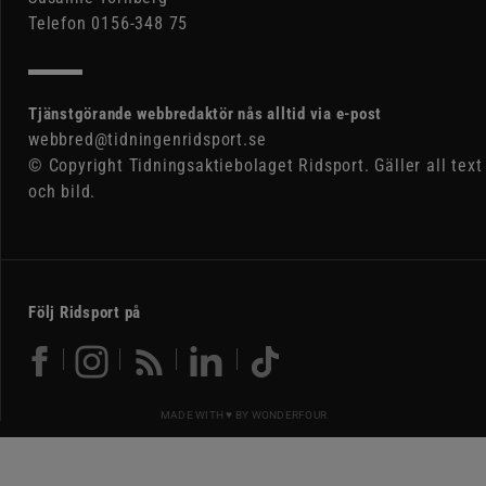
Telefon 0156-348 75
Tjänstgörande webbredaktör nås alltid via e-post
webbred@tidningenridsport.se
© Copyright Tidningsaktiebolaget Ridsport. Gäller all text
och bild.
Följ Ridsport på
MADE WITH ♥ BY
WONDERFOUR