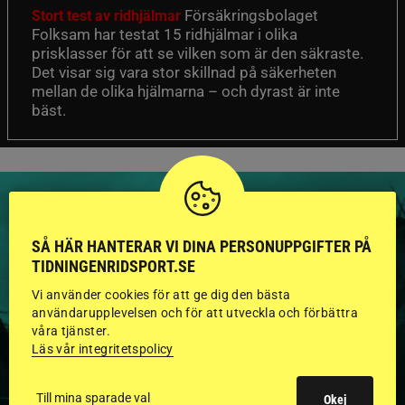
Försäkringsbolaget
Stort test av ridhjälmar
Folksam har testat 15 ridhjälmar i olika
prisklasser för att se vilken som är den säkraste.
Det visar sig vara stor skillnad på säkerheten
mellan de olika hjälmarna – och dyrast är inte
bäst.
SÅ HÄR HANTERAR VI DINA PERSONUPPGIFTER PÅ
TIDNINGENRIDSPORT.SE
HINGSTAR ONLINE
Vi använder cookies för att ge dig den bästa
GODKÄNDA HINGSTAR I
användarupplevelsen och för att utveckla och förbättra
våra tjänster.
FLERA KATEGORIER MED
Läs vår integritetspolicy
BILDER OCH FAKTA
Till mina sparade val
Okej