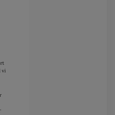
rt
 vi
r
r