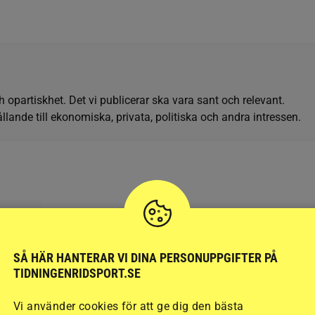
h opartiskhet. Det vi publicerar ska vara sant och relevant.
llande till ekonomiska, privata, politiska och andra intressen.
VARSSON
SÅ HÄR HANTERAR VI DINA PERSONUPPGIFTER PÅ
TIDNINGENRIDSPORT.SE
Vi använder cookies för att ge dig den bästa
SENAST
PUBLIC