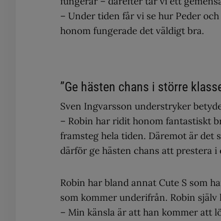
fungerar – därefter tar vi ett gemens
– Under tiden får vi se hur Peder oc
honom fungerade det väldigt bra.
”Ge hästen chans i större klass
Sven Ingvarsson understryker betyde
– Robin har ridit honom fantastiskt b
framsteg hela tiden. Däremot är det sv
därför ge hästen chans att prestera i 
Robin har bland annat Cute S som har 
som kommer underifrån. Robin själv h
– Min känsla är att han kommer att lös