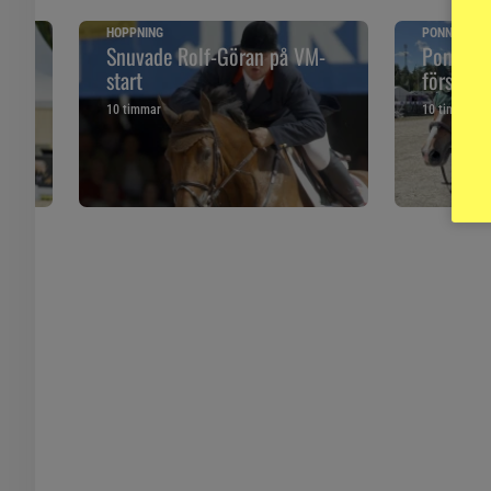
HOPPNING
PONNYPAPP
ska
Snuvade Rolf-Göran på VM-
Ponnypap
start
första g
10 timmar
10 timmar