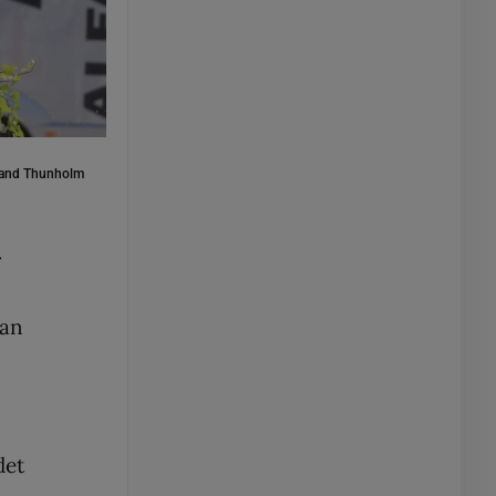
and Thunholm
r
han
det