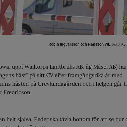
Robin Ingvarsson och Hansson WL.
Foto:
Rol
wa, uppf Walltorps Lantbruks AB, äg Måsel AB) ha
gens häst” på sitt CV efter framgångsrika år med
finns hästen på Grevlundagården och i helgen går 
er Fredricson.
n helt själva. Peder ska tävla honom för att se hur 