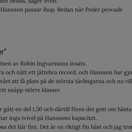
amt beslut, säger Sven.
h Hansson passar ihop. Redan när Peder provade
er”
lsen av Robin Ingvarssons insats.
ra och nått ett jättebra record, och Hansson har gjo
årt att få plats på de största tävlingarna och nu vill
ett snäpp större klasser.
gått en del 1,50 och därtill finns det gott om hästa
ar inga tvivel på Hanssons kapacitet.
a det här fint. Det är en riktigt fin häst och jag tro