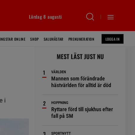
Lördag 8 augusti
INGSTAR ONLINE
SHOP
SALUHÄSTAR
PRENUMERATION
LOGGA IN
MEST LÄST JUST NU
VÄRLDEN
Mannen som förändrade
hästvärlden för alltid är död
e i
HOPPNING
Ryttare förd till sjukhus efter
fall på SM
SPORTNYTT