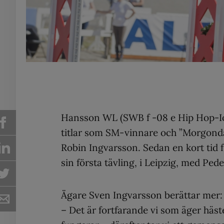
Hansson WL (SWB f -08 e Hip Hop-Io
titlar som SM-vinnare och ”Morgonda
Robin Ingvarsson. Sedan en kort tid 
sin första tävling, i Leipzig, med Ped
Ägare Sven Ingvarsson berättar mer:
– Det är fortfarande vi som äger häste