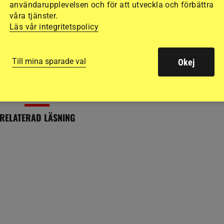
användarupplevelsen och för att utveckla och förbättra
våra tjänster.
AN
RIDSPORT PLAY, VÄRLDEN
pan: Kärlek från
Alf låg fast i djup grop – åtta
Läs vår integritetspolicy
nägget
veterinärer kunde inte
komma
Till mina sparade val
Okej
14 timmar
RELATERAD LÄSNING