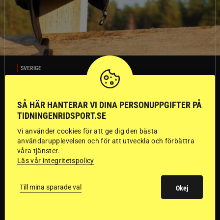
SVERIGE
Dyraste
SÅ HÄR HANTERAR VI DINA PERSONUPPGIFTER PÅ
TIDNINGENRIDSPORT.SE
ridhjälmarna blev
Vi använder cookies för att ge dig den bästa
sämst i test
användarupplevelsen och för att utveckla och förbättra
våra tjänster.
Läs vår integritetspolicy
Försäkringsbolaget
Stort test av ridhjälmar
Folksam har testat 15 ridhjälmar i olika
Till mina sparade val
Okej
prisklasser för att se vilken som är den säkraste.
Det visar sig vara stor skillnad på säkerheten
mellan de olika hjälmarna – och dyrast är inte