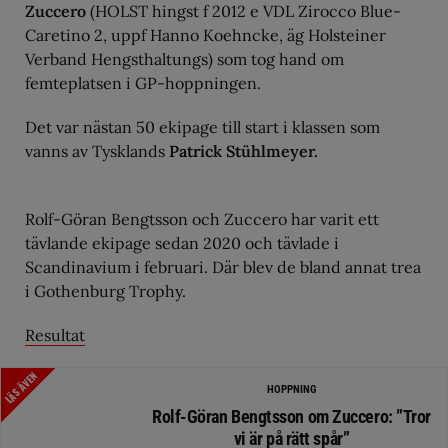
Zuccero
(HOLST hingst f 2012 e VDL Zirocco Blue-
Caretino 2, uppf Hanno Koehncke, äg Holsteiner
Verband Hengsthaltungs) som tog hand om
femteplatsen i GP-hoppningen.
Det var nästan 50 ekipage till start i klassen som
vanns av Tysklands
Patrick Stühlmeyer.
Rolf-Göran Bengtsson
och Zuccero har varit ett
tävlande ekipage sedan 2020 och tävlade i
Scandinavium i februari. Där blev de bland annat trea
i Gothenburg Trophy.
Resultat
LÄS ÄVEN
HOPPNING
Rolf-Göran Bengtsson om Zuccero: ”Tror
vi är på rätt spår”