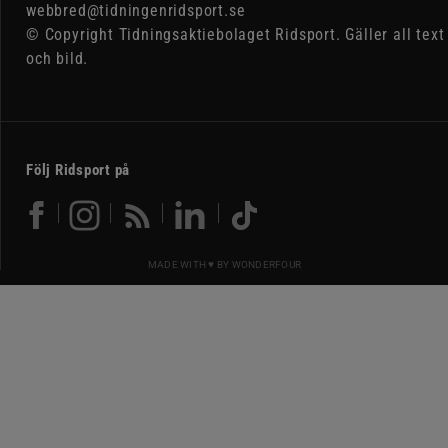
webbred@tidningenridsport.se
© Copyright Tidningsaktiebolaget Ridsport. Gäller all text
och bild.
Följ Ridsport på
MADE WITH ♥ BY
WONDERFOUR