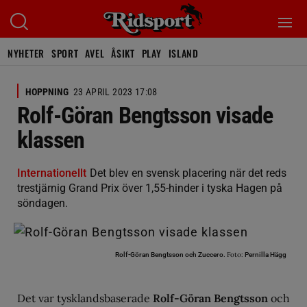
NYHETER
SPORT
AVEL
ÅSIKT
PLAY
ISLAND
HOPPNING
23 APRIL 2023 17:08
Rolf-Göran Bengtsson visade
klassen
Internationellt
Det blev en svensk placering när det reds
trestjärnig Grand Prix över 1,55-hinder i tyska Hagen på
söndagen.
Foto:
Rolf-Göran Bengtsson och Zuccero.
Pernilla Hägg
Det var tysklandsbaserade
Rolf-Göran Bengtsson
och