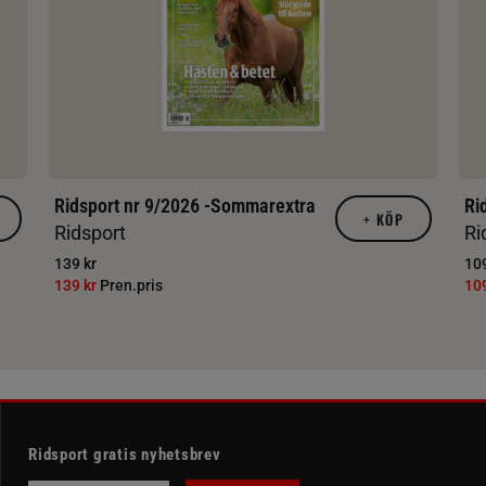
Ridsport nr 9/2026 -Sommarextra
Ri
+
KÖP
Ridsport
Ri
139 kr
109
139 kr
Pren.pris
10
Ridsport gratis nyhetsbrev