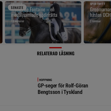
DRESSYR
SPORTNYTT
SENAST
E
Wendy de Fontaine – en
Groomarnas 
medaljsamlade godisråtta
hästen OCH
13 minuter
2 timmar
RELATERAD LÄSNING
HOPPNING
GP-seger för Rolf-Göran
Bengtsson i Tyskland