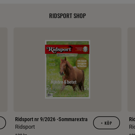
RIDSPORT SHOP
Ridsport nr 9/2026 -Sommarextra
Ri
+
KÖP
Ridsport
Ri