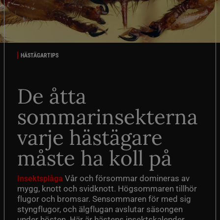
HÄSTÄGARTIPS
De åtta
sommarinsekterna
varje hästägare
måste ha koll på
Vår och försommar domineras av
Insektsplåga
mygg, knott och svidknott. Högsommaren tillhör
flugor och bromsar. Sensommaren för med sig
styngflugor, och älgflugan avslutar säsongen
under hösten. Här är hästens insektskalender.