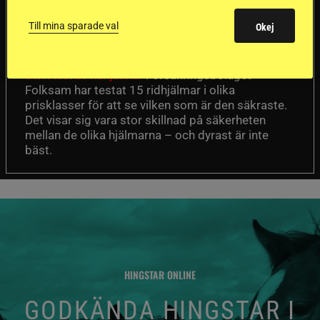
ridhjälmarna blev
Till mina sparade val
Okej
sämst i test
Försäkringsbolaget
Stort test av ridhjälmar
Folksam har testat 15 ridhjälmar i olika
prisklasser för att se vilken som är den säkraste.
Det visar sig vara stor skillnad på säkerheten
mellan de olika hjälmarna – och dyrast är inte
bäst.
HINGSTAR ONLINE
GODKÄNDA HINGSTAR I