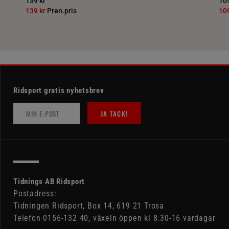
139 kr
109
139 kr
Pren.pris
10
Ridsport gratis nyhetsbrev
JA TACK!
Tidnings AB Ridsport
Postadress:
Tidningen Ridsport, Box 14, 619 21 Trosa
Telefon 0156-132 40, växeln öppen kl 8.30-16 vardagar