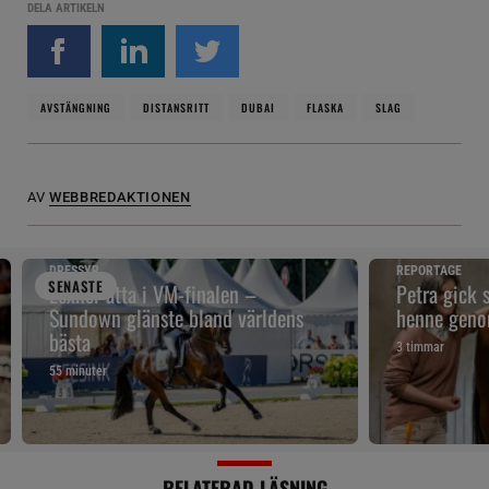
DELA ARTIKELN
AVSTÄNGNING
DISTANSRITT
DUBAI
FLASKA
SLAG
AV
WEBBREDAKTIONEN
DRESSYR
REPORTAGE
SENAST
E
Lexner åtta i VM-finalen –
Petra gick 
Sundown glänste bland världens
henne geno
bästa
3 timmar
55 minuter
RELATERAD LÄSNING