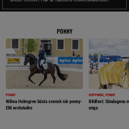
PONNY
PONNY
HOPPNING, PONNY
Wilma Holmgren bästa svensk när ponny-
Bildfest: Söndagens m
EM avslutades
unga