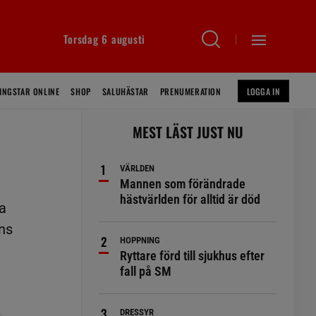
Torsdag 6 augusti
INGSTAR ONLINE
SHOP
SALUHÄSTAR
PRENUMERATION
LOGGA IN
MEST LÄST JUST NU
VÄRLDEN
Mannen som förändrade
hästvärlden för alltid är död
ta
ns
HOPPNING
Ryttare förd till sjukhus efter
fall på SM
DRESSYR