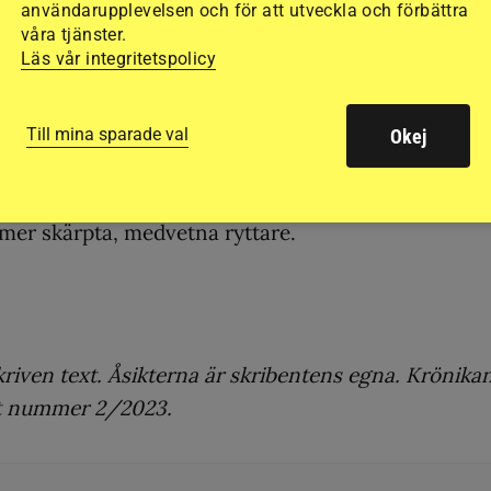
användarupplevelsen och för att utveckla och förbättra
med skyddad identitet, men också på grund av
våra tjänster.
Läs vår integritetspolicy
edier. Det kan skydda några av våra barn och unga
 räkna med att alltid vara ”on camera” även i
Till mina sparade val
Okej
te till att man visar upp en fejkad hästvälfärd
, ut
mer skärpta, medvetna ryttare.
kriven text. Åsikterna är skribentens egna. Krönika
rt nummer 2/2023.