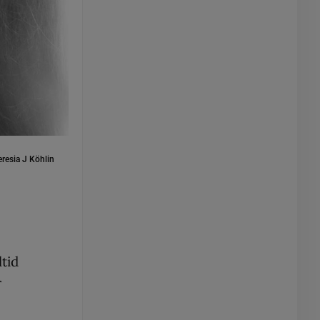
resia J Köhlin
ltid
r