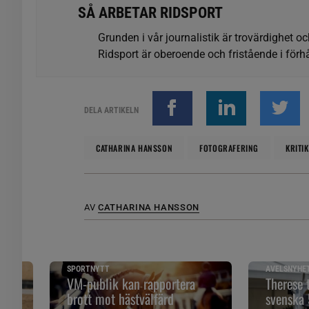
SÅ ARBETAR RIDSPORT
Grunden i vår journalistik är trovärdighet oc
Ridsport är oberoende och fristående i förhå
DELA ARTIKELN
CATHARINA HANSSON
FOTOGRAFERING
KRITIK
AV
CATHARINA HANSSON
SPORTNYTT
AVELSNYHE
k
VM-publik kan rapportera
Therese 
brott mot hästvälfärd
svenska 