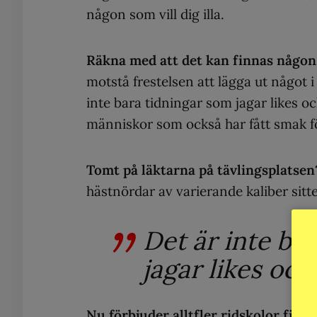
någon som vill dig illa.
Räkna med att det kan finnas någon s
motstå frestelsen att lägga ut något 
inte bara tidningar som jagar likes och
människor som också har fått smak fö
Tomt på läktarna på tävlingsplatse
hästnördar av varierande kaliber sitte
Det är inte ba
jagar likes och 
Nu förbjuder alltfler ridskolor film