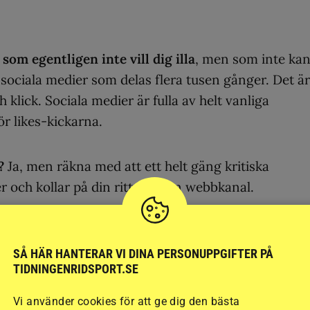
om egentligen inte vill dig illa
, men som inte ka
i sociala medier som delas flera tusen gånger. Det är
 klick. Sociala medier är fulla av helt vanliga
r likes-kickarna.
n?
Ja, men räkna med att ett helt gäng kritiska
r och kollar på din ritt i någon webbkanal.
ra tidningar som
SÅ HÄR HANTERAR VI DINA PERSONUPPGIFTER PÅ
klick.
TIDNINGENRIDSPORT.SE
Vi använder cookies för att ge dig den bästa
ning och fotografering i ridhusen
. Både av