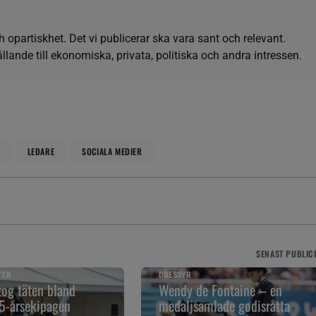
h opartiskhet. Det vi publicerar ska vara sant och relevant.
llande till ekonomiska, privata, politiska och andra intressen.
LEDARE
SOCIALA MEDIER
SENAST
PUBLIC
TER
DRESSYR
tog täten bland
Wendy de Fontaine – en
5-årsekipagen
medaljsamlade godisråtta