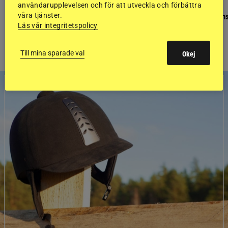
användarupplevelsen och för att utveckla och förbättra
GÄSTBLOGGEN
GÄSTBLOGGEN
Finaldag med jubileumsutställning
Så gick det på helgens
våra tjänster.
Läs vår integritetspolicy
Till mina sparade val
Okej