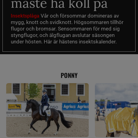
måste ha koll på
Vår och försommar domineras av
Insektsplåga
mygg, knott och svidknott. Högsommaren tillhör
flugor och bromsar. Sensommaren för med sig
styngflugor, och älgflugan avslutar säsongen
under hösten. Här är hästens insektskalender.
PONNY