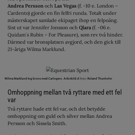
Andrea Persson
och
Las Vegas
(f. -10 e. London –
Cardento) gjorde en fin felfri runda. Totalt under
mästerskapet samlade ekipaget ihop en felpoäng.
Sist ut var Jennifer Jonsson och
Qlara
(f. -06 e.
Quidam´s Rubin – For Pleasure), som rev två hinder.
Därmed var bronsplatsen avgjord, och den gick till
21-åriga Wilma Marklund.
Foto:
Wilma Marklund tog brons med Carlogero. Arkivbild.d
Roland Thunholm
Omhoppning mellan två ryttare med ett fel
var
Två ryttare hade ett fel var, och det betydde
omhoppning om guld och silver mellan Andrea
Persson och Sissela Smith.