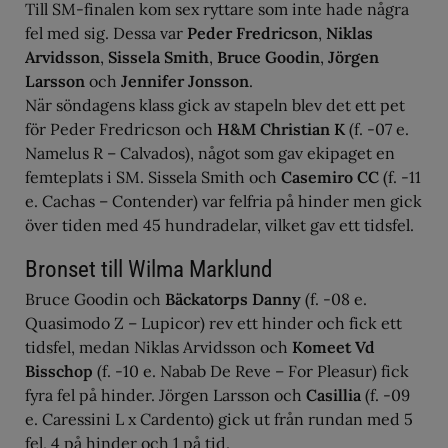
Till SM-finalen kom sex ryttare som inte hade några
fel med sig. Dessa var
Peder Fredricson
,
Niklas
Arvidsson
,
Sissela Smith
,
Bruce Goodin
,
Jörgen
Larsson
och
Jennifer Jonsson
.
När söndagens klass gick av stapeln blev det ett pet
för Peder Fredricson och
H&M Christian K
(f. -07 e.
Namelus R – Calvados), något som gav ekipaget en
femteplats i SM. Sissela Smith och
Casemiro CC
(f. -11
e. Cachas – Contender) var felfria på hinder men gick
över tiden med 45 hundradelar, vilket gav ett tidsfel.
Bronset till Wilma Marklund
Bruce Goodin och
Bäckatorps Danny
(f. -08 e.
Quasimodo Z – Lupicor) rev ett hinder och fick ett
tidsfel, medan Niklas Arvidsson och
Komeet Vd
Bisschop
(f. -10 e. Nabab De Reve – For Pleasur) fick
fyra fel på hinder. Jörgen Larsson och
Casillia
(f. -09
e. Caressini L x Cardento) gick ut från rundan med 5
fel, 4 på hinder och 1 på tid.