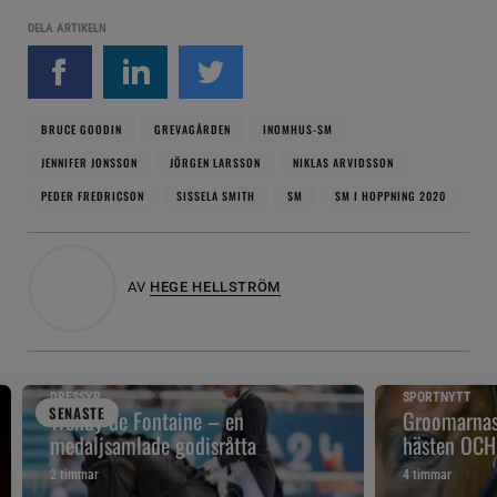
DELA ARTIKELN
BRUCE GOODIN
GREVAGÅRDEN
INOMHUS-SM
JENNIFER JONSSON
JÖRGEN LARSSON
NIKLAS ARVIDSSON
PEDER FREDRICSON
SISSELA SMITH
SM
SM I HOPPNING 2020
AV
HEGE HELLSTRÖM
DRESSYR
SPORTNYTT
SENAST
E
Wendy de Fontaine – en
Groomarnas 
medaljsamlade godisråtta
hästen OCH
2 timmar
4 timmar