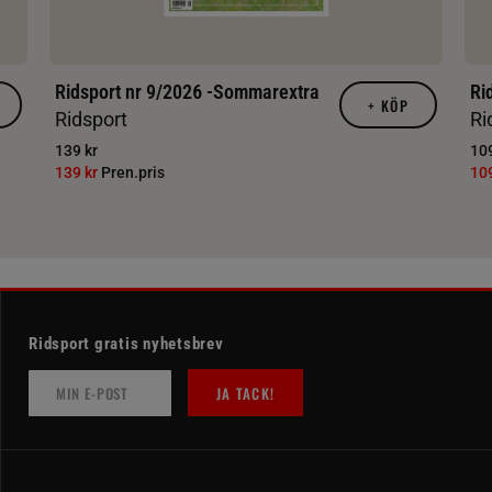
Ridsport nr 9/2026 -Sommarextra
Ri
+
KÖP
Ridsport
Ri
139 kr
109
139 kr
Pren.pris
10
Ridsport gratis nyhetsbrev
JA TACK!