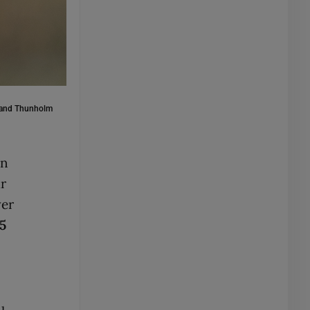
oland Thunholm
an
r
ver
5