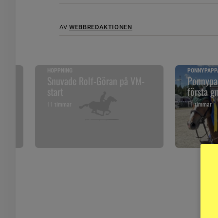
AV
WEBBREDAKTIONEN
HOPPNING
PONNYPAPP
ska
Snuvade Rolf-Göran på VM-
Ponnypap
start
första g
11 timmar
11 timmar