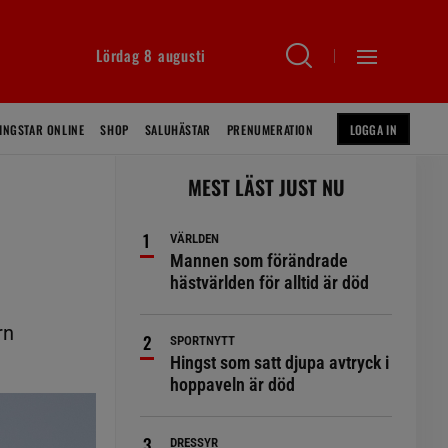
Lördag 8 augusti
INGSTAR ONLINE
SHOP
SALUHÄSTAR
PRENUMERATION
LOGGA IN
MEST LÄST JUST NU
VÄRLDEN
Mannen som förändrade
hästvärlden för alltid är död
rn
SPORTNYTT
Hingst som satt djupa avtryck i
hoppaveln är död
DRESSYR