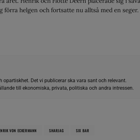
 året. Henrik och Flotte Deern placerade sig i såvä
g förra helgen och fortsatte nu alltså med en seger.
h opartiskhet. Det vi publicerar ska vara sant och relevant.
llande till ekonomiska, privata, politiska och andra intressen.
ENRIK VON ECKERMANN
SHARJAG
SIX BAR