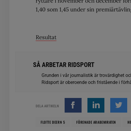
ryttare i november och december förra
1,40 som 1,45 under sin premiärtävlin
Resultat
SÅ ARBETAR RIDSPORT
Grunden i vår journalistik är trovärdighet oc
Ridsport är oberoende och fristående i förhå
DELA ARTIKELN
FLOTTE DEERN 5
FÖRENADE ARABEMIRATEN
H