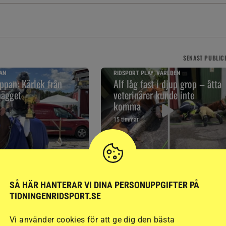
SENAST
PUBLIC
AN
RIDSPORT PLAY, VÄRLDEN
pan: Kärlek från
Alf låg fast i djup grop – åtta
nägget
veterinärer kunde inte
komma
15 timmar
RELATERAD LÄSNING
SÅ HÄR HANTERAR VI DINA PERSONUPPGIFTER PÅ
TIDNINGENRIDSPORT.SE
Vi använder cookies för att ge dig den bästa