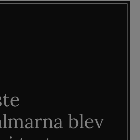
ste
älmarna blev