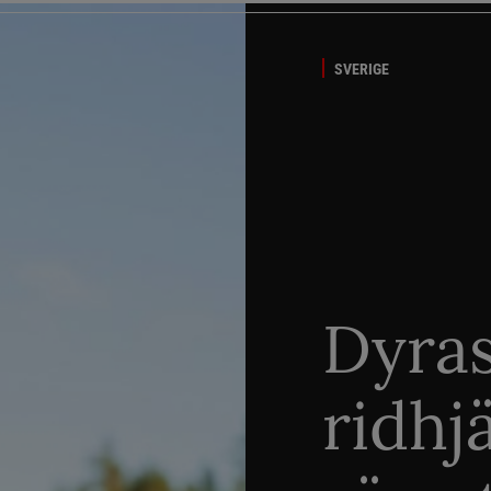
SVERIGE
Dyra
ridhj