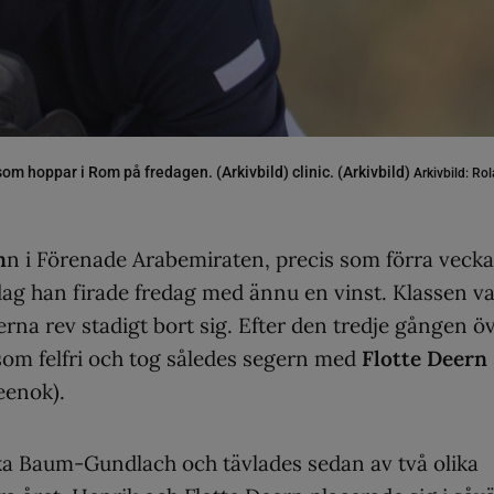
om hoppar i Rom på fredagen. (Arkivbild) clinic. (Arkivbild)
Arkivbild: R
n
n i Förenade Arabemiraten, precis som förra veck
ag han firade fredag med ännu en vinst. Klassen va
na rev stadigt bort sig. Efter den tredje gången ö
som felfri och tog således segern med
Flotte Deern 
eenok).
ska Baum-Gundlach och tävlades sedan av två olika