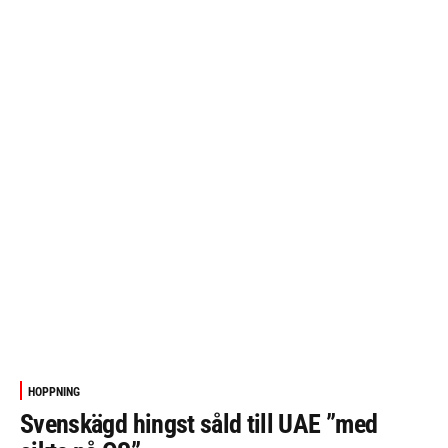
HOPPNING
Svenskägd hingst såld till UAE ”med